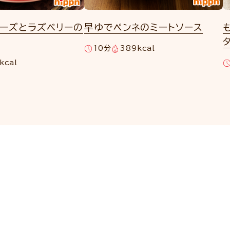
チーズとラズベリーの
早ゆでペンネのミートソース
10分
389kcal
kcal