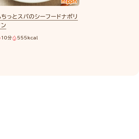
もちっとスパのシーフードナポリ
タン
10分
555kcal