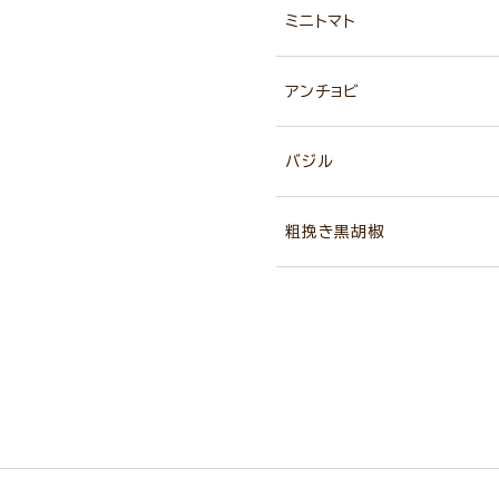
ミニトマト
アンチョビ
バジル
粗挽き黒胡椒