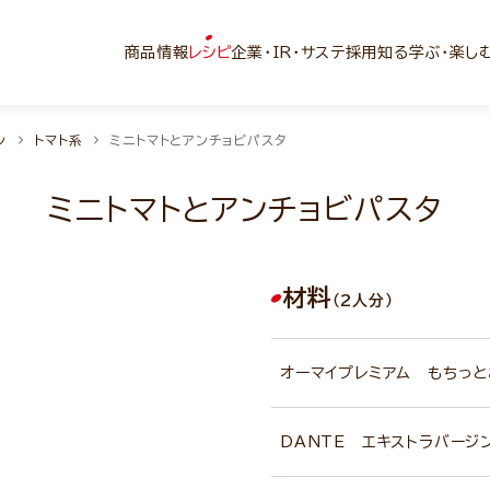
商品情報
レシピ
企業・IR・サステ
採用
知る学ぶ・楽し
ン
トマト系
ミニトマトとアンチョビパスタ
ミニトマトとアンチョビパスタ
材料
（2人分）
オーマイプレミアム もちっと
DANTE エキストラバージ