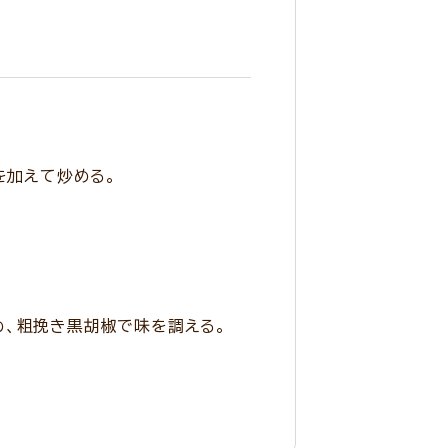
を加えて炒める。
め、粗挽き黒胡椒で味を調える。