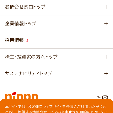
商品カテゴリ
ふっくらパンをつくりましょう
みなさまのレシピはこちら
お問合せ窓口トップ
パンフレット一覧
小麦を育てよう
Q & A
ニップンの
アマニ 業務用サイト
キャンペーン
企業情報トップ
よくあるご質問
ソイルプロブランドサイト
ご挨拶
改善事例
ベジカフェブランドサイト
採用情報
会社概要
家庭用商品のお問合せ
事業紹介
業務用商品のお問合せ
株主・投資家の方へトップ
会社紹介ムービー
IRニュース
経営理念・経営方針・
行動規範・行動指針
サステナビリティトップ
わかる！ニップン
ニップンの歴史
ニップンのサステナビリティ
財務ハイライト
主要関係会社/海外現地法人
基本方針
IR情報
事業場・工場一覧
環境
IRライブラリ
本サイトでは、お客様にウェブサイトを快適にご利用いただくと
プライバシーポリシー
ともに、提供する情報やサービスの充実化等の目的のため、クッ
社会