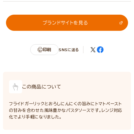
エネルギー
76kcal
たんぱく質
1.6g
脂質
2.0g
ブランドサイトを見る
炭水化物
13.0g
カリウム
281mg
リン
36mg
印刷
SNSに送る
食塩相当量
2.6g
サンプル品分析による推定値
この商品について
フライドガーリックとおろしにんにくの旨みにトマトペースト
の甘みを合わせた風味豊かなパスタソースです。レンジ対応
化でより手軽になりました。