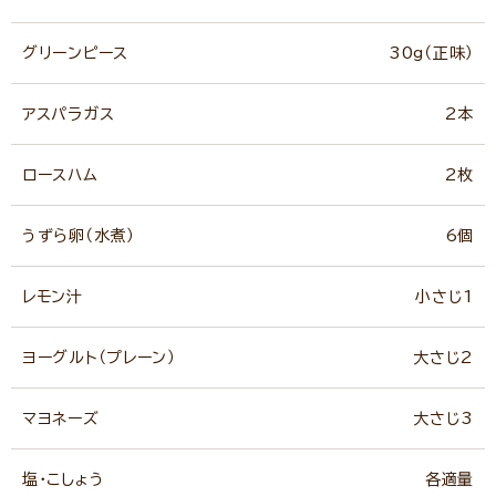
グリーンピース
30g（正味）
アスパラガス
2本
ロースハム
2枚
うずら卵（水煮）
6個
レモン汁
小さじ1
ヨーグルト（プレーン）
大さじ2
マヨネーズ
大さじ3
塩・こしょう
各適量