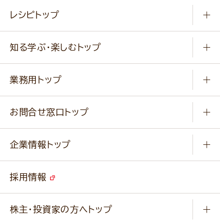
常温食品
レシピトップ
冷凍食品
商品から選ぶ
健康食品・他
知る学ぶ・楽しむトップ
料理から選ぶ
商品ブランド
知る学ぶ
作り方動画
新商品・リニューアル商品
業務用トップ
楽しむ
基本のレシピ
通販サイト一覧
商品カテゴリ
ふっくらパンをつくりましょう
みなさまのレシピはこちら
お問合せ窓口トップ
パンフレット一覧
小麦を育てよう
Q & A
ニップンの
アマニ 業務用サイト
キャンペーン
企業情報トップ
よくあるご質問
ソイルプロブランドサイト
ご挨拶
改善事例
ベジカフェブランドサイト
採用情報
会社概要
家庭用商品のお問合せ
事業紹介
業務用商品のお問合せ
株主・投資家の方へトップ