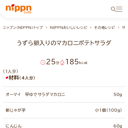
ニップン（NIPPN）トップ
NIPPNおいしいレシピ
その他レシピ
サ
うずら卵入りのマカロニポテトサラダ
25
185
分
kcal
（1人分）
材料
（4人分）
オーマイ 早ゆでサラダマカロニ
50g
新じゃが芋
小1個（100g）
にんじん
60g