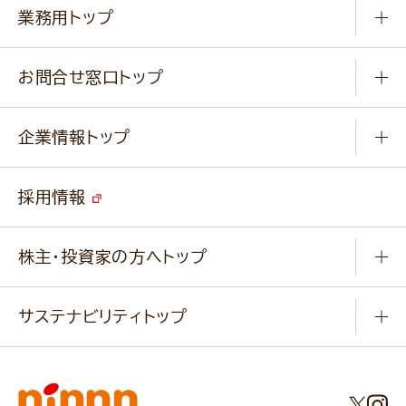
知る学ぶ
作り方動画
新商品・リニューアル商品
業務用トップ
楽しむ
基本のレシピ
通販サイト一覧
商品カテゴリ
ふっくらパンをつくりましょう
みなさまのレシピはこちら
お問合せ窓口トップ
パンフレット一覧
小麦を育てよう
Q & A
ニップンの
アマニ 業務用サイト
キャンペーン
企業情報トップ
よくあるご質問
ソイルプロブランドサイト
ご挨拶
改善事例
ベジカフェブランドサイト
採用情報
会社概要
家庭用商品のお問合せ
事業紹介
業務用商品のお問合せ
株主・投資家の方へトップ
会社紹介ムービー
IRニュース
経営理念・経営方針・
行動規範・行動指針
サステナビリティトップ
わかる！ニップン
ニップンの歴史
ニップンのサステナビリティ
財務ハイライト
主要関係会社/海外現地法人
基本方針
IR情報