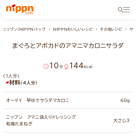
ニップン（NIPPN）トップ
NIPPNおいしいレシピ
その他レシピ
サ
まぐろとアボカドのアマニマカロニサラダ
10
144
分
kcal
(1人分)
材料
（4人分）
オーマイ 早ゆでサラダマカロニ
60ｇ
ニップン アマニ油入りドレッシング
大さじ3
和風たまねぎ