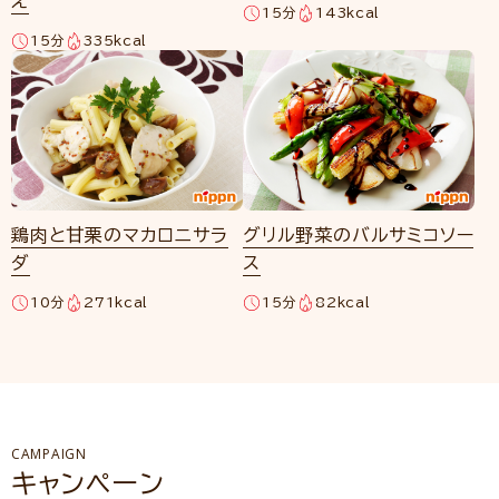
え
15分
143kcal
15分
335kcal
鶏肉と甘栗のマカロニサラ
グリル野菜のバルサミコソー
ダ
ス
10分
271kcal
15分
82kcal
CAMPAIGN
キャンペーン