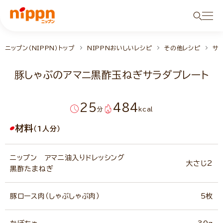
ニップン（NIPPN）トップ
NIPPNおいしいレシピ
その他レシピ
サ
豚しゃぶのアマニ黒酢玉ねぎサラダプレート
25
484
分
kcal
材料
（1人分）
ニップン アマニ油入りドレッシング
大さじ2
黒酢たまねぎ
豚ロース肉（しゃぶしゃぶ肉）
5枚