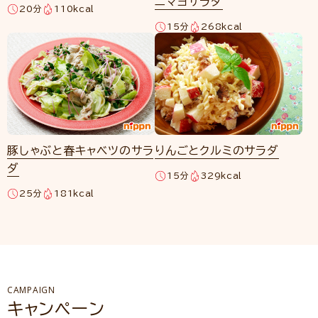
ニマヨサラダ
20分
110kcal
15分
268kcal
豚しゃぶと春キャベツのサラ
りんごとクルミのサラダ
ダ
15分
329kcal
25分
181kcal
CAMPAIGN
キャンペーン