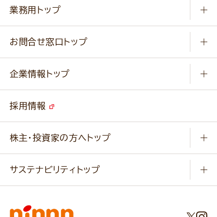
知る学ぶ
作り方動画
新商品・リニューアル商品
業務用トップ
楽しむ
基本のレシピ
通販サイト一覧
商品カテゴリ
ふっくらパンをつくりましょう
みなさまのレシピはこちら
お問合せ窓口トップ
パンフレット一覧
小麦を育てよう
Q & A
ニップンの
アマニ 業務用サイト
キャンペーン
企業情報トップ
よくあるご質問
ソイルプロブランドサイト
ご挨拶
改善事例
ベジカフェブランドサイト
採用情報
会社概要
家庭用商品のお問合せ
事業紹介
業務用商品のお問合せ
株主・投資家の方へトップ
会社紹介ムービー
IRニュース
経営理念・経営方針・
行動規範・行動指針
サステナビリティトップ
わかる！ニップン
ニップンの歴史
ニップンのサステナビリティ
財務ハイライト
主要関係会社/海外現地法人
基本方針
IR情報