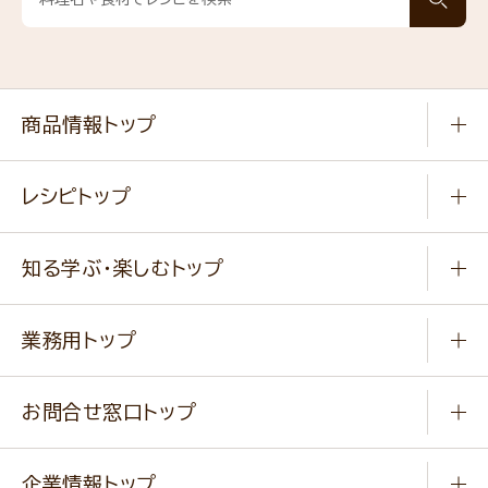
商品情報トップ
常温食品
レシピトップ
冷凍食品
商品から選ぶ
健康食品・他
知る学ぶ・楽しむトップ
料理から選ぶ
商品ブランド
知る学ぶ
作り方動画
新商品・リニューアル商品
業務用トップ
楽しむ
基本のレシピ
通販サイト一覧
商品カテゴリ
ふっくらパンをつくりましょう
みなさまのレシピはこちら
お問合せ窓口トップ
パンフレット一覧
小麦を育てよう
Q & A
ニップンの
アマニ 業務用サイト
キャンペーン
企業情報トップ