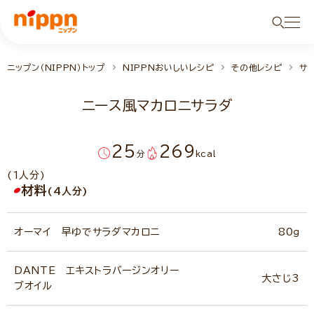
ニップン（NIPPN）トップ
NIPPNおいしいレシピ
その他レシピ
サ
ニース風マカロニサラダ
25
269
分
kcal
(1人分)
材料
(4人分)
オーマイ 早ゆでサラダマカロニ
80ｇ
DANTE エキストラバージンオリー
大さじ3
ブオイル