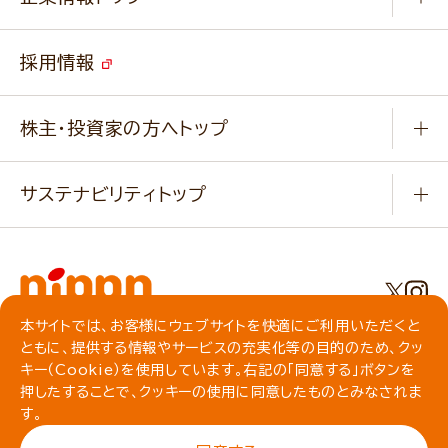
よくあるご質問
ソイルプロブランドサイト
ご挨拶
改善事例
ベジカフェブランドサイト
採用情報
会社概要
家庭用商品のお問合せ
事業紹介
業務用商品のお問合せ
株主・投資家の方へトップ
会社紹介ムービー
IRニュース
経営理念・経営方針・
行動規範・行動指針
サステナビリティトップ
わかる！ニップン
ニップンの歴史
ニップンのサステナビリティ
財務ハイライト
主要関係会社/海外現地法人
基本方針
IR情報
事業場・工場一覧
環境
IRライブラリ
本サイトでは、お客様にウェブサイトを快適にご利用いただくと
プライバシーポリシー
ともに、提供する情報やサービスの充実化等の目的のため、クッ
社会
株主総会・株式関連情報／社債・格付情報
クッキーポリシー
キー（Cookie）を使用しています。右記の「同意する」ボタンを
動作環境について
食育への取り組み
よくいただくご質問
押したすることで、クッキーの使用に同意したものとみなされま
ソーシャルメディアガイドライン
す。
サイトマップ