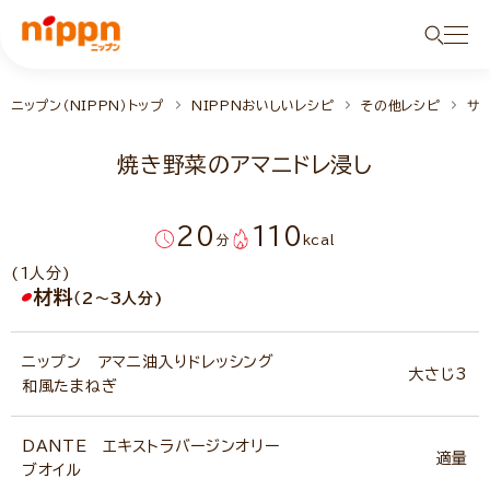
ニップン（NIPPN）トップ
NIPPNおいしいレシピ
その他レシピ
サ
焼き野菜のアマニドレ浸し
20
110
分
kcal
(1人分)
材料
（2～3人分)
ニップン アマニ油入りドレッシング
大さじ3
和風たまねぎ
DANTE エキストラバージンオリー
適量
ブオイル