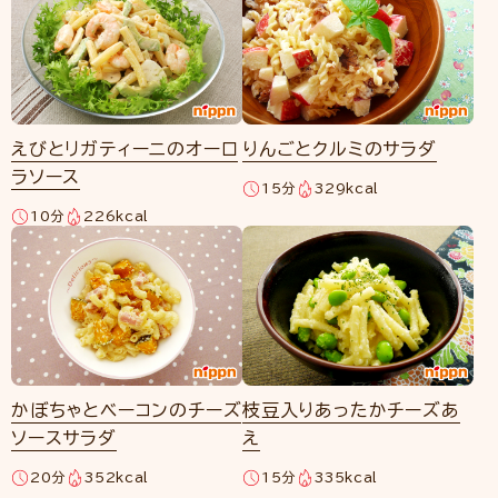
えびとリガティーニのオーロ
りんごとクルミのサラダ
ラソース
15分
329kcal
10分
226kcal
かぼちゃとベーコンのチーズ
枝豆入りあったかチーズあ
ソースサラダ
え
20分
352kcal
15分
335kcal