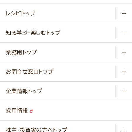
常温食品
レシピトップ
冷凍食品
商品から選ぶ
健康食品・他
知る学ぶ・楽しむトップ
料理から選ぶ
商品ブランド
知る学ぶ
作り方動画
新商品・リニューアル商品
業務用トップ
楽しむ
基本のレシピ
通販サイト一覧
商品カテゴリ
ふっくらパンをつくりましょう
みなさまのレシピはこちら
お問合せ窓口トップ
パンフレット一覧
小麦を育てよう
Q & A
ニップンの
アマニ 業務用サイト
キャンペーン
企業情報トップ
よくあるご質問
ソイルプロブランドサイト
ご挨拶
改善事例
ベジカフェブランドサイト
採用情報
会社概要
家庭用商品のお問合せ
事業紹介
業務用商品のお問合せ
株主・投資家の方へトップ