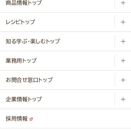
商品情報トップ
常温食品
レシピトップ
冷凍食品
商品から選ぶ
健康食品・他
知る学ぶ・楽しむトップ
料理から選ぶ
商品ブランド
知る学ぶ
作り方動画
新商品・リニューアル商品
業務用トップ
楽しむ
基本のレシピ
通販サイト一覧
商品カテゴリ
ふっくらパンをつくりましょう
みなさまのレシピはこちら
お問合せ窓口トップ
パンフレット一覧
小麦を育てよう
Q & A
ニップンの
アマニ 業務用サイト
キャンペーン
企業情報トップ
よくあるご質問
ソイルプロブランドサイト
ご挨拶
改善事例
ベジカフェブランドサイト
採用情報
会社概要
家庭用商品のお問合せ