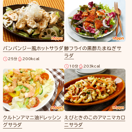
バンバンジー風ホットサラダ
鯵フライの黒酢たまねぎサ
ラダ
25分
200kcal
10分
203kcal
クルトンアマニ油ドレッシン
えびときのこのアマニマカロ
グサラダ
ニサラダ