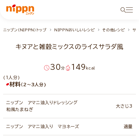
ニップン（NIPPN）トップ
NIPPNおいしいレシピ
その他レシピ
サ
キヌアと雑穀ミックスのライスサラダ風
30
149
分
kcal
(1人分)
材料
（2～3人分)
ニップン アマニ油入りドレッシング
大さじ3
和風たまねぎ
ニップン アマニ油入り マヨネーズ
適量