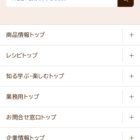
商品情報トップ
常温食品
レシピトップ
冷凍食品
商品から選ぶ
健康食品・他
知る学ぶ・楽しむトップ
料理から選ぶ
商品ブランド
知る学ぶ
作り方動画
新商品・リニューアル商品
業務用トップ
楽しむ
基本のレシピ
通販サイト一覧
商品カテゴリ
ふっくらパンをつくりましょう
みなさまのレシピはこちら
お問合せ窓口トップ
パンフレット一覧
小麦を育てよう
Q & A
ニップンの
アマニ 業務用サイト
キャンペーン
企業情報トップ