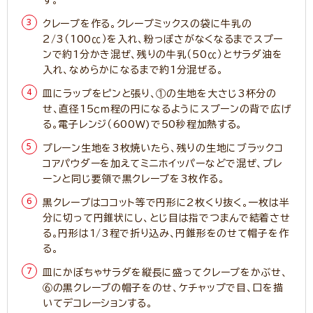
す。
クレープを作る。クレープミックスの袋に牛乳の
2/3（100㏄）を入れ、粉っぽさがなくなるまでスプー
ンで約1分かき混ぜ、残りの牛乳（50㏄）とサラダ油を
入れ、なめらかになるまで約1分混ぜる。
皿にラップをピンと張り、①の生地を大さじ3杯分の
せ、直径15ｃｍ程の円になるようにスプーンの背で広げ
る。電子レンジ（600W)で50秒程加熱する。
プレーン生地を3枚焼いたら、残りの生地にブラックコ
コアパウダーを加えてミニホイッパーなどで混ぜ、プレ
ーンと同じ要領で黒クレープを3枚作る。
黒クレープはココット等で円形に2枚くり抜く。一枚は半
分に切って円錐状にし、とじ目は指でつまんで結着させ
る。円形は1/3程で折り込み、円錐形をのせて帽子を作
る。
皿にかぼちゃサラダを縦長に盛ってクレープをかぶせ、
⑥の黒クレープの帽子をのせ、ケチャップで目、口を描
いてデコレーションする。