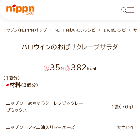
ニップン（NIPPN）トップ
NIPPNおいしいレシピ
その他レシピ
サ
ハロウインのおばけクレープサラダ
35
382
分
kcal
（1個分）
材料
（3個分）
ニップン めちゃラク レンジでクレー
1袋（70g）
プミックス
ニップン アマニ油入りマヨネーズ
大さじ4