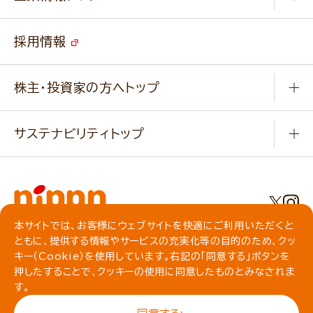
よくあるご質問
ソイルプロブランドサイト
ご挨拶
改善事例
ベジカフェブランドサイト
採用情報
会社概要
家庭用商品のお問合せ
事業紹介
業務用商品のお問合せ
株主・投資家の方へトップ
会社紹介ムービー
IRニュース
経営理念・経営方針・
行動規範・行動指針
サステナビリティトップ
わかる！ニップン
ニップンの歴史
ニップンのサステナビリティ
財務ハイライト
主要関係会社/海外現地法人
基本方針
IR情報
事業場・工場一覧
環境
IRライブラリ
本サイトでは、お客様にウェブサイトを快適にご利用いただくと
プライバシーポリシー
ともに、提供する情報やサービスの充実化等の目的のため、クッ
社会
株主総会・株式関連情報／社債・格付情報
クッキーポリシー
キー（Cookie）を使用しています。右記の「同意する」ボタンを
動作環境について
食育への取り組み
押したすることで、クッキーの使用に同意したものとみなされま
よくいただくご質問
ソーシャルメディアガイドライン
す。
サイトマップ