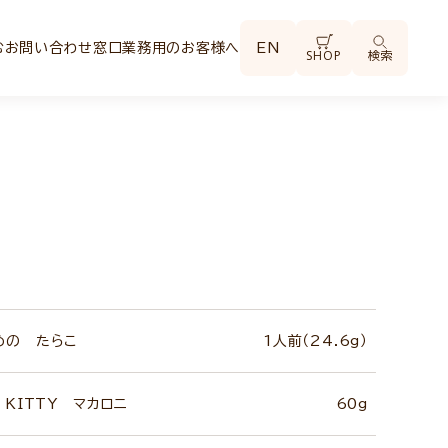
む
お問い合わせ窓口
業務用のお客様へ
EN
SHOP
検索
めの たらこ
1人前（24.6g）
 KITTY マカロニ
60g