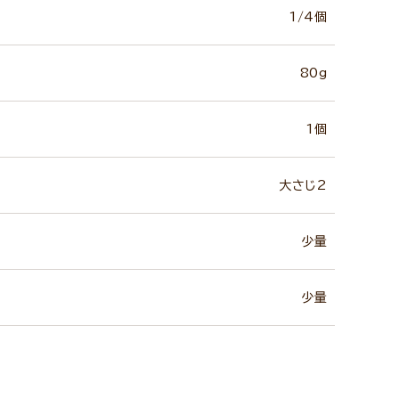
1/4個
80g
1個
大さじ2
少量
少量