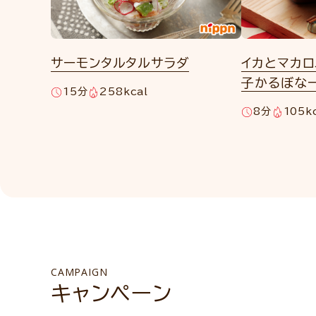
サーモンタルタルサラダ
イカとマカ
子かるぼな
15分
258kcal
8分
105k
CAMPAIGN
キャンペーン