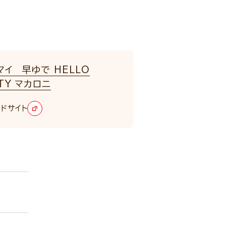
マイ 早ゆで HELLO
TY マカロニ
ドサイト