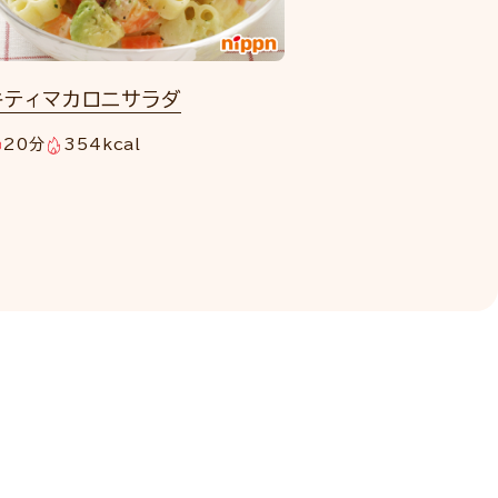
キティマカロニサラダ
20分
354kcal