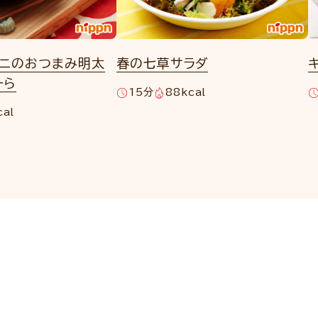
ロニのおつまみ明太
春の七草サラダ
ーら
15分
88kcal
cal