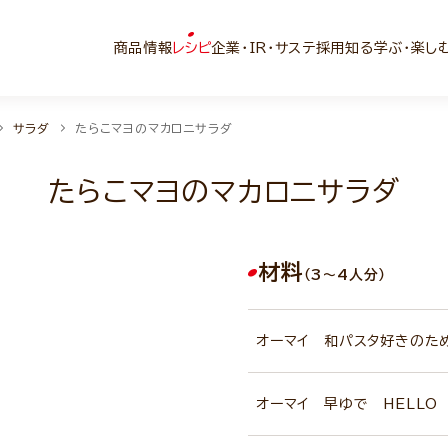
商品情報
レシピ
企業・IR・サステ
採用
知る学ぶ・楽し
サラダ
たらこマヨのマカロニサラダ
たらこマヨのマカロニサラダ
材料
（3～4人分）
オーマイ 和パスタ好きのた
オーマイ 早ゆで HELLO