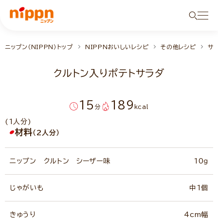
ニップン（NIPPN）トップ
NIPPNおいしいレシピ
その他レシピ
サ
クルトン入りポテトサラダ
15
189
分
kcal
(1人分)
材料
（2人分）
ニップン クルトン シーザー味
10ｇ
じゃがいも
中1個
きゅうり
4cm幅