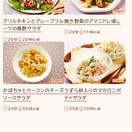
グリルチキンとグレープフル
焼き野菜のアマニドレ浸し
ーツの黒酢サラダ
20分
110kcal
20分
284kcal
かぼちゃとベーコンのチーズ
うずら卵入りのマカロニポ
ソースサラダ
テトサラダ
20分
352kcal
25分
185kcal