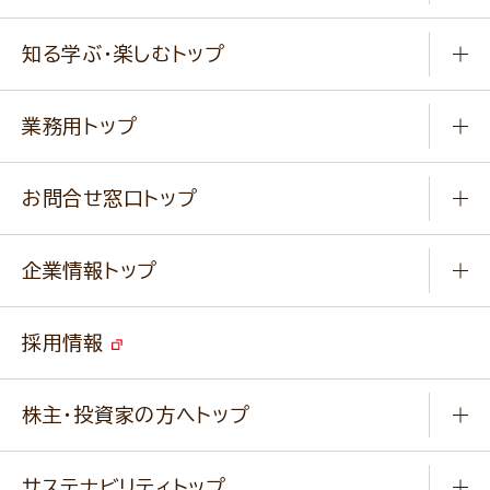
冷凍食品
商品から選ぶ
健康食品・他
知る学ぶ・楽しむトップ
料理から選ぶ
商品ブランド
知る学ぶ
作り方動画
新商品・リニューアル商品
業務用トップ
楽しむ
基本のレシピ
通販サイト一覧
商品カテゴリ
ふっくらパンをつくりましょう
みなさまのレシピはこちら
お問合せ窓口トップ
パンフレット一覧
小麦を育てよう
Q & A
ニップンの
アマニ 業務用サイト
キャンペーン
企業情報トップ
よくあるご質問
ソイルプロブランドサイト
ご挨拶
改善事例
ベジカフェブランドサイト
採用情報
会社概要
家庭用商品のお問合せ
事業紹介
業務用商品のお問合せ
株主・投資家の方へトップ
会社紹介ムービー
IRニュース
経営理念・経営方針・
行動規範・行動指針
サステナビリティトップ