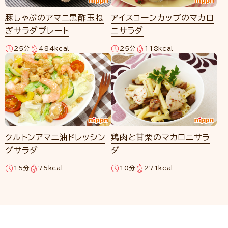
豚しゃぶのアマニ黒酢玉ね
アイスコーンカップのマカロ
ぎサラダプレート
ニサラダ
25分
484kcal
25分
118kcal
クルトンアマニ油ドレッシン
鶏肉と甘栗のマカロニサラ
グサラダ
ダ
15分
75kcal
10分
271kcal