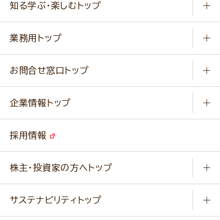
知る学ぶ・楽しむトップ
料理から選ぶ
商品ブランド
知る学ぶ
作り方動画
新商品・リニューアル商品
業務用トップ
楽しむ
基本のレシピ
通販サイト一覧
商品カテゴリ
ふっくらパンをつくりましょう
みなさまのレシピはこちら
お問合せ窓口トップ
パンフレット一覧
小麦を育てよう
Q & A
ニップンの
アマニ 業務用サイト
キャンペーン
企業情報トップ
よくあるご質問
ソイルプロブランドサイト
ご挨拶
改善事例
ベジカフェブランドサイト
採用情報
会社概要
家庭用商品のお問合せ
事業紹介
業務用商品のお問合せ
株主・投資家の方へトップ
会社紹介ムービー
IRニュース
経営理念・経営方針・
行動規範・行動指針
サステナビリティトップ
わかる！ニップン
ニップンの歴史