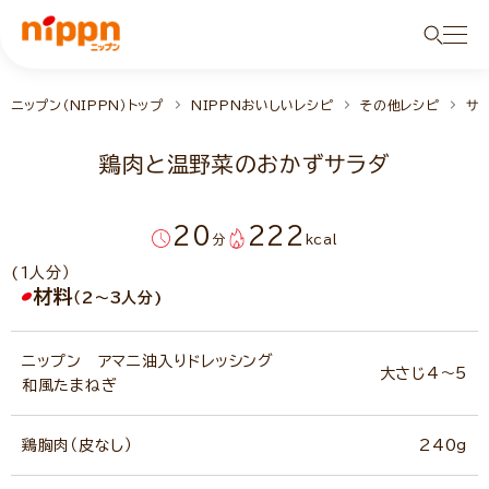
ニップン（NIPPN）トップ
NIPPNおいしいレシピ
その他レシピ
サ
鶏肉と温野菜のおかずサラダ
20
222
分
kcal
(1人分）
材料
（2～3人分)
ニップン アマニ油入りドレッシング
大さじ4～5
和風たまねぎ
鶏胸肉（皮なし）
240g