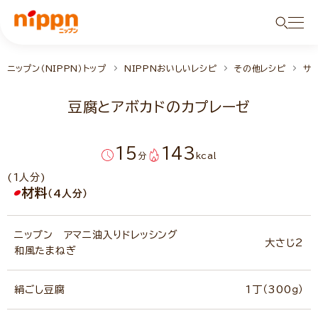
ニップン（NIPPN）トップ
NIPPNおいしいレシピ
その他レシピ
サ
豆腐とアボカドのカプレーゼ
15
143
分
kcal
(1人分)
材料
（4人分）
ニップン アマニ油入りドレッシング
大さじ2
和風たまねぎ
絹ごし豆腐
1丁（300ｇ）