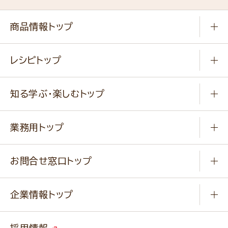
商品情報トップ
常温食品
レシピトップ
冷凍食品
商品から選ぶ
健康食品・他
知る学ぶ・楽しむトップ
料理から選ぶ
商品ブランド
知る学ぶ
作り方動画
新商品・リニューアル商品
業務用トップ
楽しむ
基本のレシピ
通販サイト一覧
商品カテゴリ
ふっくらパンをつくりましょう
みなさまのレシピはこちら
お問合せ窓口トップ
パンフレット一覧
小麦を育てよう
Q & A
ニップンの
アマニ 業務用サイト
キャンペーン
企業情報トップ
よくあるご質問
ソイルプロブランドサイト
ご挨拶
改善事例
ベジカフェブランドサイト
採用情報