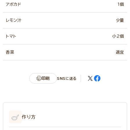
アボカド
1個
レモン汁
少量
トマト
小2個
香菜
適宜
印刷
SNSに送る
作り方