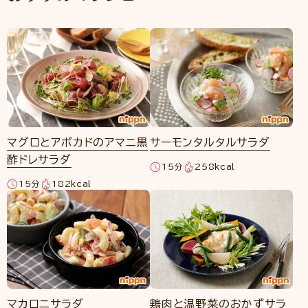
マグロとアボカドのアマニ黒
サーモンタルタルサラダ
酢ドレサラダ
15分
258kcal
15分
182kcal
マカロニサラダ
鶏肉と温野菜のおかずサラ