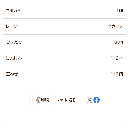
アボカド
1個
レモン汁
小さじ2
むきえび
80g
にんじん
1/2本
玉ねぎ
1/2個
印刷
SNSに送る