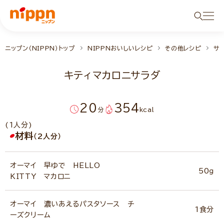
ニップン（NIPPN）トップ
NIPPNおいしいレシピ
その他レシピ
サ
キティマカロニサラダ
20
354
分
kcal
(1人分)
材料
（2人分）
オーマイ 早ゆで HELLO
50ｇ
KITTY マカロニ
オーマイ 濃いあえるパスタソース チ
1食分
ーズクリーム