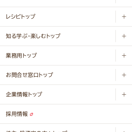
常温食品
レシピトップ
冷凍食品
商品から選ぶ
健康食品・他
知る学ぶ・楽しむトップ
料理から選ぶ
商品ブランド
知る学ぶ
作り方動画
新商品・リニューアル商品
業務用トップ
楽しむ
基本のレシピ
通販サイト一覧
商品カテゴリ
ふっくらパンをつくりましょう
みなさまのレシピはこちら
お問合せ窓口トップ
パンフレット一覧
小麦を育てよう
Q & A
ニップンの
アマニ 業務用サイト
キャンペーン
企業情報トップ
よくあるご質問
ソイルプロブランドサイト
ご挨拶
改善事例
ベジカフェブランドサイト
採用情報
会社概要
家庭用商品のお問合せ
事業紹介
業務用商品のお問合せ