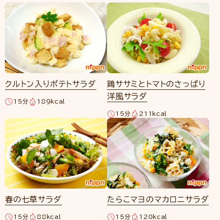
クルトン入りポテトサラダ
鶏ササミとトマトのさっぱり
洋風サラダ
15分
189kcal
15分
211kcal
春の七草サラダ
たらこマヨのマカロニサラダ
15分
88kcal
15分
120kcal