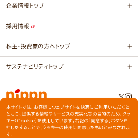
Q & A
ニップンの
アマニ 業務用サイト
キャンペーン
企業情報トップ
よくあるご質問
ソイルプロブランドサイト
ご挨拶
改善事例
ベジカフェブランドサイト
採用情報
会社概要
家庭用商品のお問合せ
事業紹介
業務用商品のお問合せ
株主・投資家の方へトップ
会社紹介ムービー
IRニュース
経営理念・経営方針・
行動規範・行動指針
サステナビリティトップ
わかる！ニップン
ニップンの歴史
ニップンのサステナビリティ
財務ハイライト
主要関係会社/海外現地法人
基本方針
IR情報
事業場・工場一覧
環境
IRライブラリ
本サイトでは、お客様にウェブサイトを快適にご利用いただくと
プライバシーポリシー
ともに、提供する情報やサービスの充実化等の目的のため、クッ
社会
株主総会・株式関連情報／社債・格付情報
クッキーポリシー
キー（Cookie）を使用しています。右記の「同意する」ボタンを
動作環境について
食育への取り組み
押したすることで、クッキーの使用に同意したものとみなされま
よくいただくご質問
ソーシャルメディアガイドライン
す。
サイトマップ