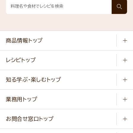
商品情報トップ
常温食品
レシピトップ
冷凍食品
商品から選ぶ
健康食品・他
知る学ぶ・楽しむトップ
料理から選ぶ
商品ブランド
知る学ぶ
作り方動画
新商品・リニューアル商品
業務用トップ
楽しむ
基本のレシピ
通販サイト一覧
商品カテゴリ
ふっくらパンをつくりましょう
みなさまのレシピはこちら
お問合せ窓口トップ
パンフレット一覧
小麦を育てよう