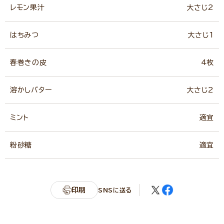
レモン果汁
大さじ2
はちみつ
大さじ1
春巻きの皮
4枚
溶かしバター
大さじ2
ミント
適宜
粉砂糖
適宜
印刷
SNSに送る