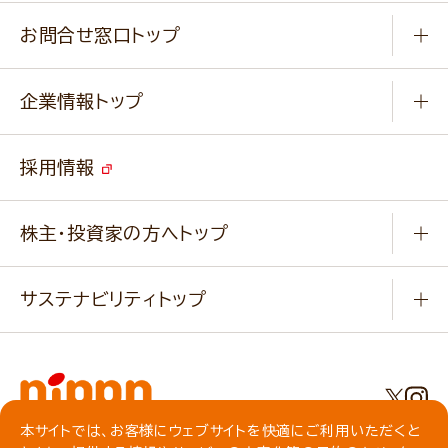
商品カテゴリ
ふっくらパンをつくりましょう
みなさまのレシピはこちら
お問合せ窓口トップ
パンフレット一覧
小麦を育てよう
Q & A
ニップンの
アマニ 業務用サイト
キャンペーン
企業情報トップ
よくあるご質問
ソイルプロブランドサイト
ご挨拶
改善事例
ベジカフェブランドサイト
採用情報
会社概要
家庭用商品のお問合せ
事業紹介
業務用商品のお問合せ
株主・投資家の方へトップ
会社紹介ムービー
IRニュース
経営理念・経営方針・
行動規範・行動指針
サステナビリティトップ
わかる！ニップン
ニップンの歴史
ニップンのサステナビリティ
財務ハイライト
主要関係会社/海外現地法人
基本方針
IR情報
事業場・工場一覧
環境
IRライブラリ
本サイトでは、お客様にウェブサイトを快適にご利用いただくと