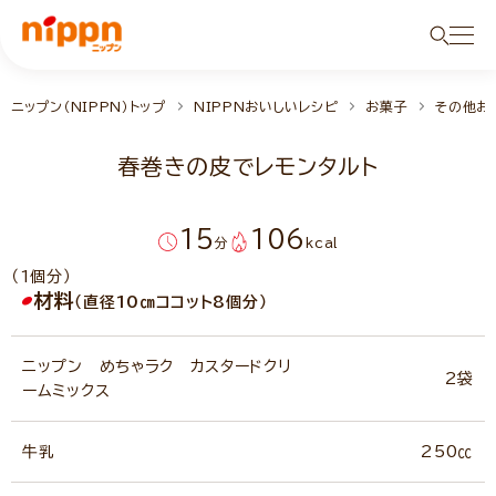
ニップン（NIPPN）トップ
NIPPNおいしいレシピ
お菓子
その他お
春巻きの皮でレモンタルト
15
106
分
kcal
（1個分）
材料
（直径10㎝ココット8個分）
ニップン めちゃラク カスタードクリ
2袋
ームミックス
牛乳
250㏄