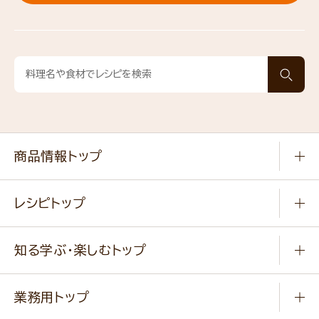
商品情報トップ
常温食品
レシピトップ
冷凍食品
商品から選ぶ
健康食品・他
知る学ぶ・楽しむトップ
料理から選ぶ
商品ブランド
知る学ぶ
作り方動画
新商品・リニューアル商品
業務用トップ
楽しむ
基本のレシピ
通販サイト一覧