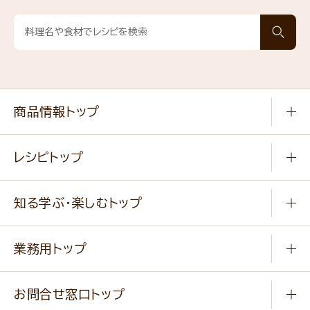
商品情報トップ
常温食品
レシピトップ
冷凍食品
商品から選ぶ
健康食品・他
知る学ぶ・楽しむトップ
料理から選ぶ
商品ブランド
知る学ぶ
作り方動画
新商品・リニューアル商品
業務用トップ
楽しむ
基本のレシピ
通販サイト一覧
商品カテゴリ
ふっくらパンをつくりましょう
みなさまのレシピはこちら
お問合せ窓口トップ
パンフレット一覧