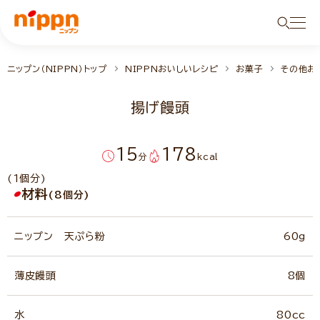
ニップン（NIPPN）トップ
NIPPNおいしいレシピ
お菓子
その他お
揚げ饅頭
15
178
分
kcal
(1個分)
材料
(8個分)
ニップン 天ぷら粉
60g
薄皮饅頭
8個
水
80cc