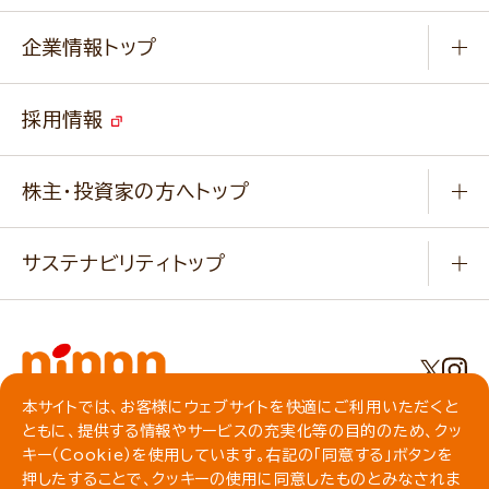
小麦を育てよう
Q & A
ニップンの
アマニ 業務用サイト
キャンペーン
企業情報トップ
よくあるご質問
ソイルプロブランドサイト
ご挨拶
改善事例
ベジカフェブランドサイト
採用情報
会社概要
家庭用商品のお問合せ
事業紹介
業務用商品のお問合せ
株主・投資家の方へトップ
会社紹介ムービー
IRニュース
経営理念・経営方針・
行動規範・行動指針
サステナビリティトップ
わかる！ニップン
ニップンの歴史
ニップンのサステナビリティ
財務ハイライト
主要関係会社/海外現地法人
基本方針
IR情報
事業場・工場一覧
環境
IRライブラリ
本サイトでは、お客様にウェブサイトを快適にご利用いただくと
プライバシーポリシー
ともに、提供する情報やサービスの充実化等の目的のため、クッ
社会
株主総会・株式関連情報／社債・格付情報
クッキーポリシー
キー（Cookie）を使用しています。右記の「同意する」ボタンを
動作環境について
食育への取り組み
よくいただくご質問
押したすることで、クッキーの使用に同意したものとみなされま