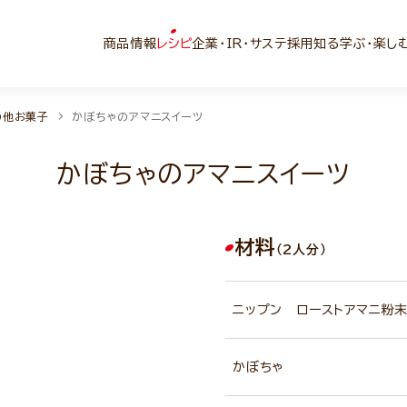
商品情報
レシピ
企業・IR・サステ
採用
知る学ぶ・楽し
の他お菓子
かぼちゃのアマニスイーツ
かぼちゃのアマニスイーツ
材料
（2人分）
ニップン ローストアマニ粉
かぼちゃ