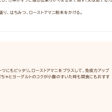
し、竹串がすっと通る位柔らかくなるまで蒸す（又は茹でる）
盛り、はちみつ、ローストアマニ粉末をかける。
ツにもピッタリ。ローストアマニをプラスして、免疫力アップ
ぼちゃとヨーグルトのコクが小腹のすいた時も間食にもおすす