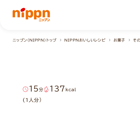
ニップン（NIPPN）トップ
NIPPNおいしいレシピ
お菓子
そ
15
137
分
kcal
(1人分）