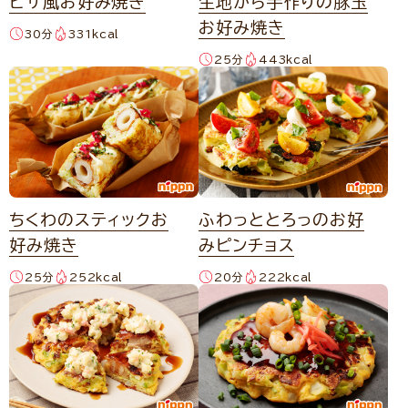
ピザ風お好み焼き
生地から手作りの豚玉
お好み焼き
30分
331kcal
25分
443kcal
ちくわのスティックお
ふわっととろっのお好
好み焼き
みピンチョス
25分
252kcal
20分
222kcal