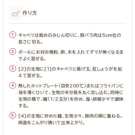
作り方
キャベツは粗めのみじん切りに、豚バラ肉は5cm位の
長さに切る。
ボールにお好み焼粉、卵、水を入れてダマが無くなるま
でよく混ぜる。
[2]の生地に[1]のキャベツと揚げ玉、紅しょうがを加
えて混ぜる。
熱したホットプレート（目安200℃）またはフライパンに
油を薄くひいて、生地の半分弱を丸く流し込む。同時に
生地の横で、麺（1/2玉分）を炒め、塩・胡椒少々で調味
する。
[4]の生地に炒めた麺、生地少々、豚肉の順に重ねる。
両面をこんがり焼いて出来上がり。