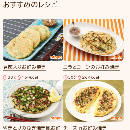
おすすめのレシピ
豆腐入りお好み焼き
ニラとコーンのお好み焼き
30分
169kcal
30分
264kcal
やきとりのねぎ焼き風お好
チーズinお好み焼き