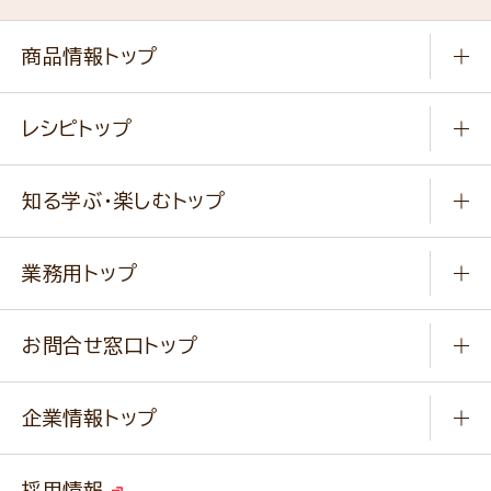
商品情報トップ
常温食品
レシピトップ
冷凍食品
商品から選ぶ
健康食品・他
知る学ぶ・楽しむトップ
料理から選ぶ
商品ブランド
知る学ぶ
作り方動画
新商品・リニューアル商品
業務用トップ
楽しむ
基本のレシピ
通販サイト一覧
商品カテゴリ
ふっくらパンをつくりましょう
みなさまのレシピはこちら
お問合せ窓口トップ
パンフレット一覧
小麦を育てよう
Q & A
ニップンの
アマニ 業務用サイト
キャンペーン
企業情報トップ
よくあるご質問
ソイルプロブランドサイト
ご挨拶
改善事例
ベジカフェブランドサイト
採用情報