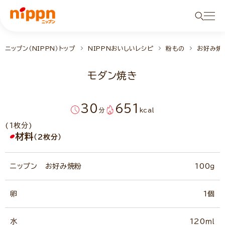
ニップン（NIPPN）トップ
NIPPNおいしいレシピ
粉もの
お好み焼
モダン焼き
30
651
分
kcal
(1枚分)
材料
（2枚分）
ニップン お好み焼粉
100ｇ
卵
1個
水
120ｍｌ