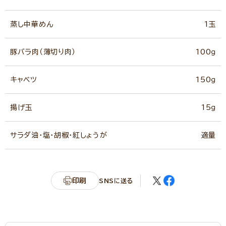
蒸し中華めん
1玉
豚バラ肉（薄切り肉）
100ｇ
キャベツ
150ｇ
揚げ玉
15ｇ
サラダ油・塩・胡椒・紅しょうが
適量
印刷
SNSに送る