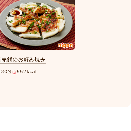
焼売餅のお好み焼き
30分
557kcal