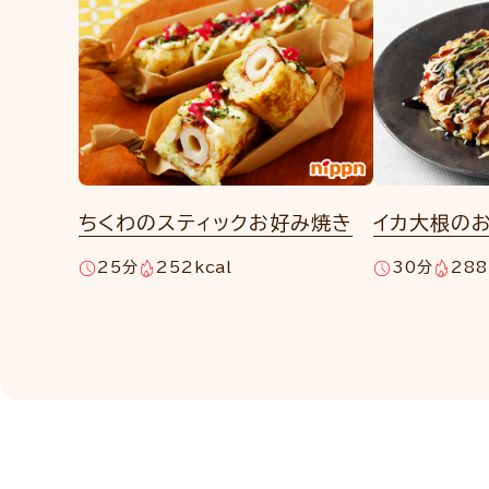
ちくわのスティックお好み焼き
イカ大根の
25分
252kcal
30分
288