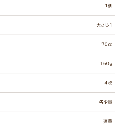
1個
大さじ1
70㏄
150g
4枚
各少量
適量