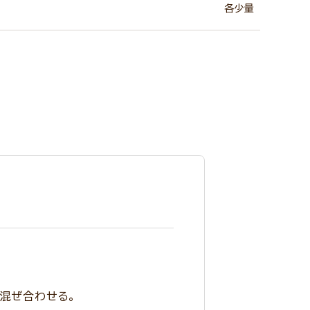
各少量
て混ぜ合わせる。