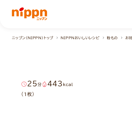
ニップン（NIPPN）トップ
NIPPNおいしいレシピ
粉もの
お
25
443
分
kcal
（1枚）