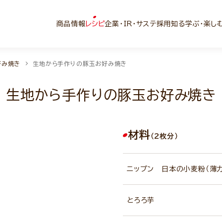
商品情報
レシピ
企業・IR・サステ
採用
知る学ぶ・楽し
好み焼き
生地から手作りの豚玉お好み焼き
生地から手作りの豚玉お好み焼き
材料
（2枚分）
ニップン 日本の小麦粉（薄
とろろ芋