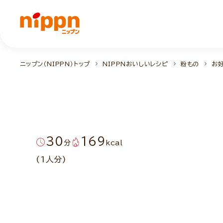
ニップン（NIPPN）トップ
NIPPNおいしいレシピ
粉もの
お
30
169
分
kcal
(1人分)