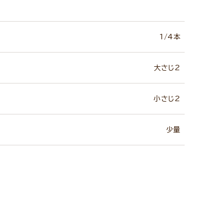
1/4本
大さじ2
小さじ2
少量