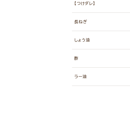
【つけダレ】
長ねぎ
しょう油
酢
ラー油