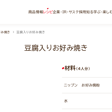
商品情報
レシピ
企業・IR・サステ
採用
知る学ぶ・楽し
好み焼き
豆腐入りお好み焼き
豆腐入りお好み焼き
材料
（4人分）
ニップン お好み焼粉
水