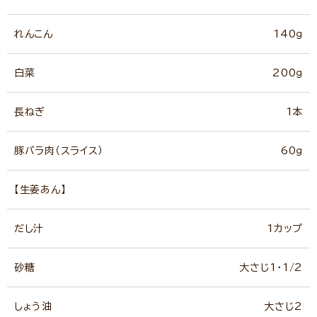
れんこん
140ｇ
白菜
200ｇ
長ねぎ
1本
豚バラ肉（スライス）
60ｇ
【生姜あん】
だし汁
1カップ
砂糖
大さじ1・1/2
しょう油
大さじ2