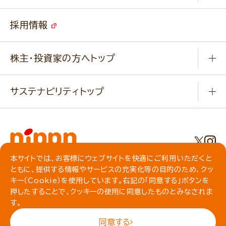
よくあるご質問
ソイルプロブランドサイト
ご挨拶
改善事例
ベジカフェブランドサイト
採用情報
会社概要
家庭用商品のお問合せ
事業紹介
業務用商品のお問合せ
株主・投資家の方へトップ
会社紹介ムービー
IRニュース
経営理念・経営方針・
行動規範・行動指針
サステナビリティトップ
わかる！ニップン
ニップンの歴史
ニップンのサステナビリティ
財務ハイライト
主要関係会社/海外現地法人
基本方針
IR情報
事業場・工場一覧
環境
IRライブラリ
本サイトでは、お客様にウェブサイトを快適にご利用いただくと
プライバシーポリシー
ともに、提供する情報やサービスの充実化等の目的のため、クッ
社会
株主総会・株式関連情報／社債・格付情報
クッキーポリシー
キー（Cookie）を使用しています。右記の「同意する」ボタンを
動作環境について
食育への取り組み
よくいただくご質問
押したすることで、クッキーの使用に同意したものとみなされま
ソーシャルメディアガイドライン
す。
サイトマップ
同意する