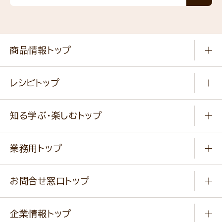
商品情報トップ
常温食品
レシピトップ
冷凍食品
商品から選ぶ
健康食品・他
知る学ぶ・楽しむトップ
料理から選ぶ
商品ブランド
知る学ぶ
作り方動画
新商品・リニューアル商品
業務用トップ
楽しむ
基本のレシピ
通販サイト一覧
商品カテゴリ
ふっくらパンをつくりましょう
みなさまのレシピはこちら
お問合せ窓口トップ
パンフレット一覧
小麦を育てよう
Q & A
ニップンの
アマニ 業務用サイト
キャンペーン
企業情報トップ