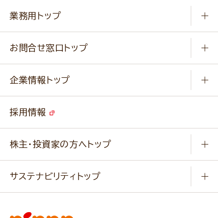
知る学ぶ
作り方動画
新商品・リニューアル商品
業務用トップ
楽しむ
基本のレシピ
通販サイト一覧
商品カテゴリ
ふっくらパンをつくりましょう
みなさまのレシピはこちら
お問合せ窓口トップ
パンフレット一覧
小麦を育てよう
Q & A
ニップンの
アマニ 業務用サイト
キャンペーン
企業情報トップ
よくあるご質問
ソイルプロブランドサイト
ご挨拶
改善事例
ベジカフェブランドサイト
採用情報
会社概要
家庭用商品のお問合せ
事業紹介
業務用商品のお問合せ
株主・投資家の方へトップ
会社紹介ムービー
IRニュース
経営理念・経営方針・
行動規範・行動指針
サステナビリティトップ
わかる！ニップン
ニップンの歴史
ニップンのサステナビリティ
財務ハイライト
主要関係会社/海外現地法人
基本方針