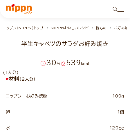
ニップン（NIPPN）トップ
NIPPNおいしいレシピ
粉もの
お好み焼
半生キャベツのサラダお好み焼き
30
539
分
kcal
(1人分)
材料
（2人分）
ニップン お好み焼粉
100ｇ
卵
1個
水
120ｃｃ