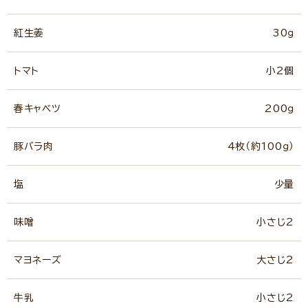
紅生姜
30ｇ
トマト
小2個
春キャベツ
200ｇ
豚バラ肉
4枚（約100ｇ）
塩
少量
味噌
小さじ2
マヨネーズ
大さじ2
牛乳
小さじ2