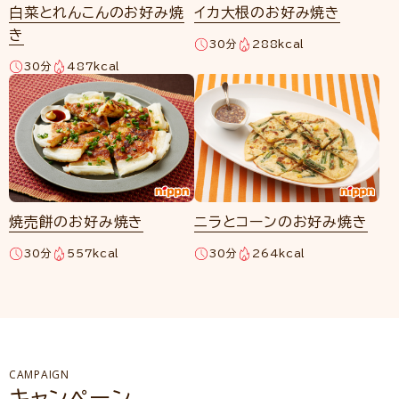
白菜とれんこんのお好み焼
イカ大根のお好み焼き
き
30分
288kcal
30分
487kcal
焼売餅のお好み焼き
ニラとコーンのお好み焼き
30分
557kcal
30分
264kcal
CAMPAIGN
キャンペーン