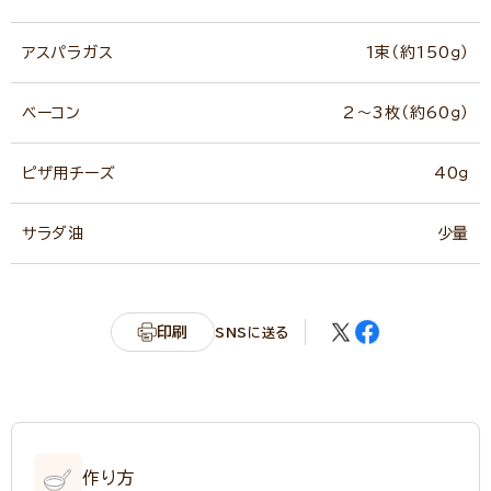
アスパラガス
1束（約150ｇ）
ベーコン
2～3枚（約60ｇ）
ピザ用チーズ
40ｇ
サラダ油
少量
印刷
SNSに送る
作り方