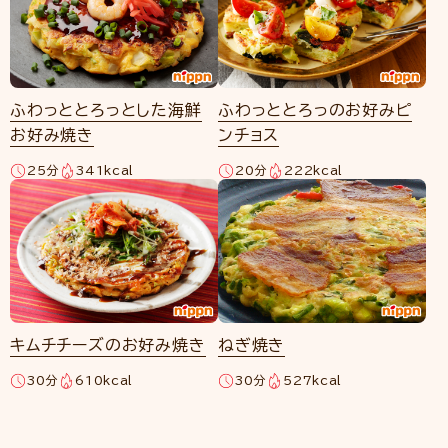
ふわっととろっとした海鮮
ふわっととろっのお好みピ
お好み焼き
ンチョス
25分
341kcal
20分
222kcal
キムチチーズのお好み焼き
ねぎ焼き
30分
610kcal
30分
527kcal