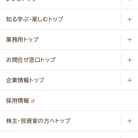
冷凍食品
商品から選ぶ
健康食品・他
知る学ぶ・楽しむトップ
料理から選ぶ
商品ブランド
知る学ぶ
作り方動画
新商品・リニューアル商品
業務用トップ
楽しむ
基本のレシピ
通販サイト一覧
商品カテゴリ
ふっくらパンをつくりましょう
みなさまのレシピはこちら
お問合せ窓口トップ
パンフレット一覧
小麦を育てよう
Q & A
ニップンの
アマニ 業務用サイト
キャンペーン
企業情報トップ
よくあるご質問
ソイルプロブランドサイト
ご挨拶
改善事例
ベジカフェブランドサイト
採用情報
会社概要
家庭用商品のお問合せ
事業紹介
業務用商品のお問合せ
株主・投資家の方へトップ
会社紹介ムービー
IRニュース