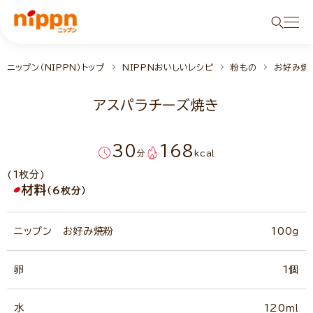
ニップン（NIPPN）トップ
NIPPNおいしいレシピ
粉もの
お好み焼
アスパラチーズ焼き
30
168
分
kcal
(1枚分)
材料
（6枚分）
ニップン お好み焼粉
100ｇ
卵
1個
水
120ｍｌ