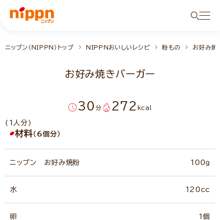
ニップン（NIPPN）トップ
NIPPNおいしいレシピ
粉もの
お好み焼
お好み焼きバーガー
30
272
分
kcal
(1人分)
材料
（6個分）
ニップン お好み焼粉
100ｇ
水
120cc
卵
1個