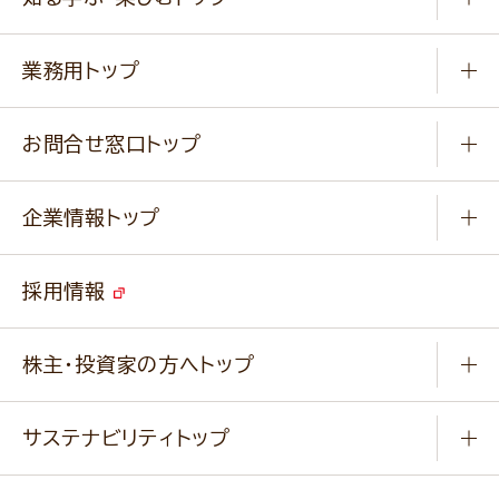
料理から選ぶ
商品ブランド
知る学ぶ
作り方動画
新商品・リニューアル商品
業務用トップ
楽しむ
基本のレシピ
通販サイト一覧
商品カテゴリ
ふっくらパンをつくりましょう
みなさまのレシピはこちら
お問合せ窓口トップ
パンフレット一覧
小麦を育てよう
Q & A
ニップンの
アマニ 業務用サイト
キャンペーン
企業情報トップ
よくあるご質問
ソイルプロブランドサイト
ご挨拶
改善事例
ベジカフェブランドサイト
採用情報
会社概要
家庭用商品のお問合せ
事業紹介
業務用商品のお問合せ
株主・投資家の方へトップ
会社紹介ムービー
IRニュース
経営理念・経営方針・
行動規範・行動指針
サステナビリティトップ
わかる！ニップン
ニップンの歴史
ニップンのサステナビリティ
財務ハイライト