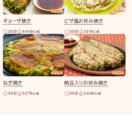
ギョーザ焼き
ピザ風お好み焼き
30分
446kcal
30分
331kcal
ねぎ焼き
納豆入りお好み焼き
30分
527kcal
30分
244kcal