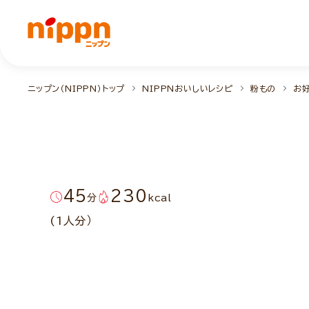
ニップン（NIPPN）トップ
NIPPNおいしいレシピ
粉もの
お
45
230
分
kcal
(1人分）