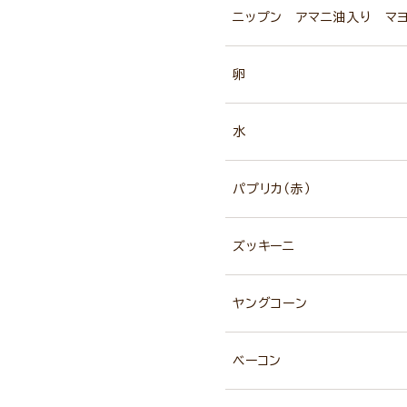
ニップン アマニ油入り マ
卵
水
パプリカ（赤）
ズッキーニ
ヤングコーン
ベーコン