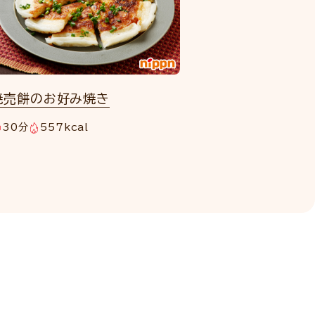
焼売餅のお好み焼き
30分
557kcal