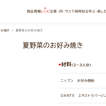
商品情報
レシピ
企業・IR・サステ
採用
知る学ぶ・楽し
好み焼き
夏野菜のお好み焼き
夏野菜のお好み焼き
材料
（2～3人分)
ニップン お好み焼粉
DANTE エキストラバージ