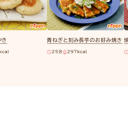
やき
青ねぎと刻み長芋のお好み焼き
kcal
25分
297kcal