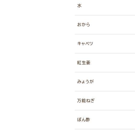
水
おから
キャベツ
紅生姜
みょうが
万能ねぎ
ぽん酢