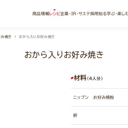
商品情報
レシピ
企業・IR・サステ
採用
知る学ぶ・楽し
好み焼き
おから入りお好み焼き
おから入りお好み焼き
材料
（4人分）
ニップン お好み焼粉
卵