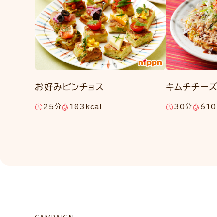
お好みピンチョス
キムチチー
25分
183kcal
30分
610
CAMPAIGN