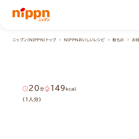
ニップン（NIPPN）トップ
NIPPNおいしいレシピ
粉もの
お
20
149
分
kcal
(1人分)