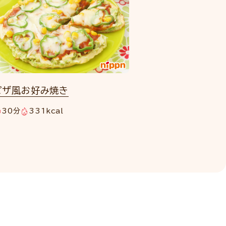
ピザ風お好み焼き
30分
331kcal