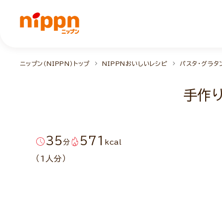
ニップン（NIPPN）トップ
NIPPNおいしいレシピ
パスタ・グラタ
手作
35
571
分
kcal
（1人分）