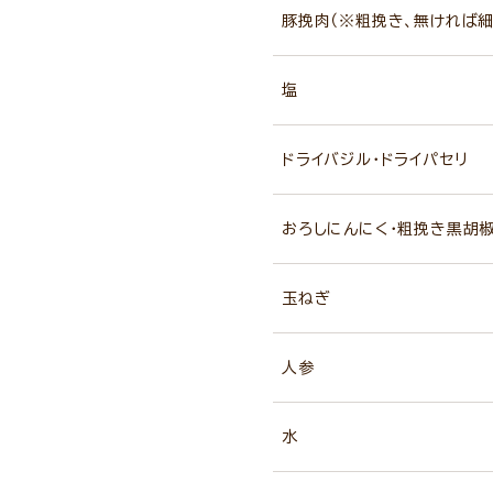
豚挽肉（※粗挽き、無ければ細
塩
ドライバジル・ドライパセリ
おろしにんにく・粗挽き黒胡
玉ねぎ
人参
水