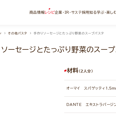
商品情報
レシピ
企業・IR・サステ
採用
知る学ぶ・楽し
ン
その他パスタ
手作りソーセージとたっぷり野菜のスープパスタ
りソーセージとたっぷり野菜のスープ
材料
（2人分）
オーマイ スパゲッティ1.5m
DANTE エキストラバージ