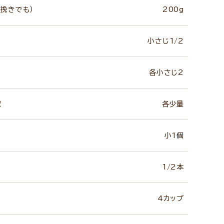
挽きでも）
200g
小さじ1/2
各小さじ2
椒
各少量
小1個
1/2本
4カップ