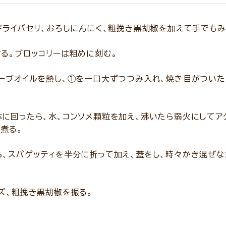
ドライパセリ、おろしにんにく、粗挽き黒胡椒を加えて手でもみ
る。ブロッコリーは粗めに刻む。
ーブオイルを熱し、①を一口大ずつつみ入れ、焼き目がついた
に回ったら、水、コンソメ顆粒を加え、沸いたら弱火にしてア
煮る。
、スパゲッティを半分に折って加え、蓋をし、時々かき混ぜな
ズ、粗挽き黒胡椒を振る。