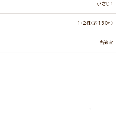
小さじ1
1/2株（約130g）
各適宜