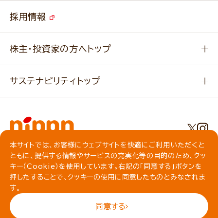
ご挨拶
改善事例
ベジカフェブランドサイト
採用情報
会社概要
家庭用商品のお問合せ
事業紹介
業務用商品のお問合せ
株主・投資家の方へトップ
会社紹介ムービー
IRニュース
経営理念・経営方針・
行動規範・行動指針
サステナビリティトップ
わかる！ニップン
ニップンの歴史
ニップンのサステナビリティ
財務ハイライト
主要関係会社/海外現地法人
基本方針
IR情報
事業場・工場一覧
環境
IRライブラリ
本サイトでは、お客様にウェブサイトを快適にご利用いただくと
プライバシーポリシー
ともに、提供する情報やサービスの充実化等の目的のため、クッ
社会
株主総会・株式関連情報／社債・格付情報
クッキーポリシー
キー（Cookie）を使用しています。右記の「同意する」ボタンを
動作環境について
食育への取り組み
よくいただくご質問
押したすることで、クッキーの使用に同意したものとみなされま
ソーシャルメディアガイドライン
す。
サイトマップ
同意する
© NIPPN CORPORATION All rights reserved.