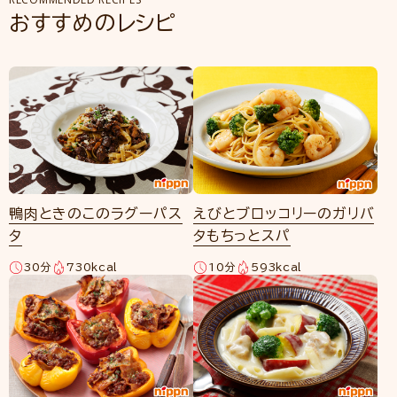
おすすめのレシピ
鴨肉ときのこのラグーパス
えびとブロッコリーのガリバ
タ
タもちっとスパ
30分
730kcal
10分
593kcal