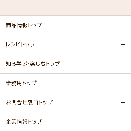
商品情報トップ
常温食品
レシピトップ
冷凍食品
商品から選ぶ
健康食品・他
知る学ぶ・楽しむトップ
料理から選ぶ
商品ブランド
知る学ぶ
作り方動画
新商品・リニューアル商品
業務用トップ
楽しむ
基本のレシピ
通販サイト一覧
商品カテゴリ
ふっくらパンをつくりましょう
みなさまのレシピはこちら
お問合せ窓口トップ
パンフレット一覧
小麦を育てよう
Q & A
ニップンの
アマニ 業務用サイト
キャンペーン
企業情報トップ
よくあるご質問
ソイルプロブランドサイト