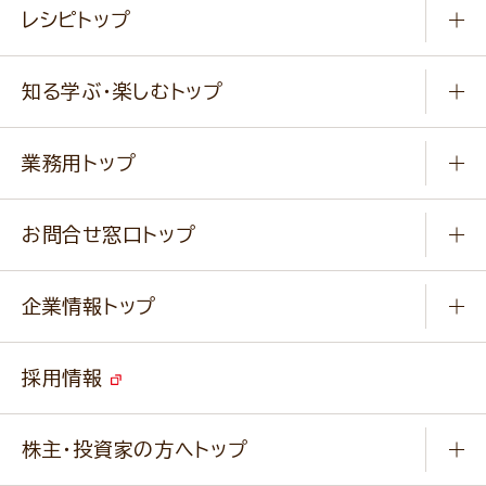
レシピトップ
冷凍食品
商品から選ぶ
健康食品・他
知る学ぶ・楽しむトップ
料理から選ぶ
商品ブランド
知る学ぶ
作り方動画
新商品・リニューアル商品
業務用トップ
楽しむ
基本のレシピ
通販サイト一覧
商品カテゴリ
ふっくらパンをつくりましょう
みなさまのレシピはこちら
お問合せ窓口トップ
パンフレット一覧
小麦を育てよう
Q & A
ニップンの
アマニ 業務用サイト
キャンペーン
企業情報トップ
よくあるご質問
ソイルプロブランドサイト
ご挨拶
改善事例
ベジカフェブランドサイト
採用情報
会社概要
家庭用商品のお問合せ
事業紹介
業務用商品のお問合せ
株主・投資家の方へトップ
会社紹介ムービー