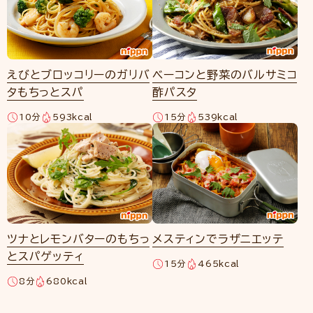
えびとブロッコリーのガリバ
ベーコンと野菜のバルサミコ
タもちっとスパ
酢パスタ
10分
593kcal
15分
539kcal
ツナとレモンバターのもちっ
メスティンでラザニエッテ
とスパゲッティ
15分
465kcal
8分
680kcal