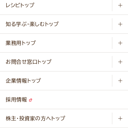
レシピトップ
冷凍食品
商品から選ぶ
健康食品・他
知る学ぶ・楽しむトップ
料理から選ぶ
商品ブランド
知る学ぶ
作り方動画
新商品・リニューアル商品
業務用トップ
楽しむ
基本のレシピ
通販サイト一覧
商品カテゴリ
ふっくらパンをつくりましょう
みなさまのレシピはこちら
お問合せ窓口トップ
パンフレット一覧
小麦を育てよう
Q & A
ニップンの
アマニ 業務用サイト
キャンペーン
企業情報トップ
よくあるご質問
ソイルプロブランドサイト
ご挨拶
改善事例
ベジカフェブランドサイト
採用情報
会社概要
家庭用商品のお問合せ
事業紹介
業務用商品のお問合せ
株主・投資家の方へトップ
会社紹介ムービー