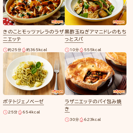
きのことモッツァレラのラザ
黒酢玉ねぎアマニドレのもち
ニエッテ
っとスパ
約25分
約365kcal
10分
555kcal
ポテトジェノベーゼ
ラザニエッテのパイ包み焼
き
25分
654kcal
30分
623kcal