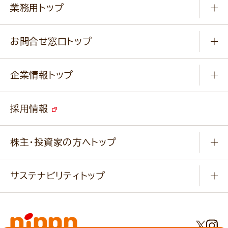
作り方動画
新商品・リニューアル商品
業務用トップ
楽しむ
基本のレシピ
通販サイト一覧
商品カテゴリ
ふっくらパンをつくりましょう
みなさまのレシピはこちら
お問合せ窓口トップ
パンフレット一覧
小麦を育てよう
Q & A
ニップンの
アマニ 業務用サイト
キャンペーン
企業情報トップ
よくあるご質問
ソイルプロブランドサイト
ご挨拶
改善事例
ベジカフェブランドサイト
採用情報
会社概要
家庭用商品のお問合せ
事業紹介
業務用商品のお問合せ
株主・投資家の方へトップ
会社紹介ムービー
IRニュース
経営理念・経営方針・
行動規範・行動指針
サステナビリティトップ
わかる！ニップン
ニップンの歴史
ニップンのサステナビリティ
財務ハイライト
主要関係会社/海外現地法人
基本方針
IR情報
事業場・工場一覧