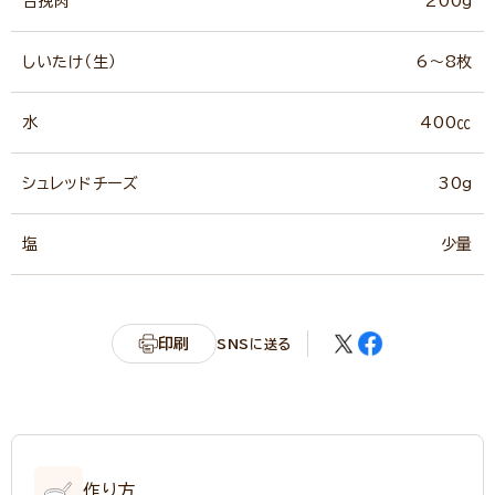
合挽肉
200g
しいたけ（生）
6～8枚
水
400㏄
シュレッドチーズ
30g
塩
少量
印刷
SNSに送る
作り方