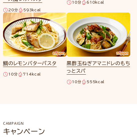
10分
610kcal
20分
593kcal
鯛のレモンバターパスタ
黒酢玉ねぎアマニドレのもち
っとスパ
10分
714kcal
10分
555kcal
CAMPAIGN
キャンペーン