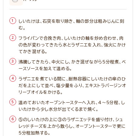
しいたけは、石突を取り除き、軸の部分は粗みじんに刻
む。
フライパンで合挽き肉、しいたけの軸を炒め合わせ、肉
の色が変わってきたら水とラザニエを入れ、強火にかけ
てかき混ぜる。
沸騰してきたら、中火にし、かき混ぜながら5分程煮、ベ
ースソースを加えて温める。
ラザニエを煮ている間に、耐熱容器にしいたけの傘のひ
だを上にして並べ、塩少量をふり、エキストラバージンオ
リーブオイルをかける。
温めておいたオーブントースターへ入れ、4～5分程、し
いたけから少し水分が出てくるまで焼く。
⑤のしいたけの上に③のラザニエッテを盛り付け、シュ
レッドチーズを上から散らし、オーブントースターで更に
5分程加熱する。