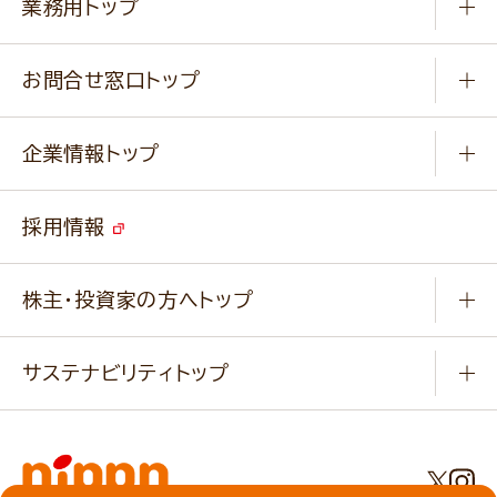
業務用トップ
楽しむ
基本のレシピ
通販サイト一覧
商品カテゴリ
ふっくらパンをつくりましょう
みなさまのレシピはこちら
お問合せ窓口トップ
パンフレット一覧
小麦を育てよう
Q & A
ニップンの
アマニ 業務用サイト
キャンペーン
企業情報トップ
よくあるご質問
ソイルプロブランドサイト
ご挨拶
改善事例
ベジカフェブランドサイト
採用情報
会社概要
家庭用商品のお問合せ
事業紹介
業務用商品のお問合せ
株主・投資家の方へトップ
会社紹介ムービー
IRニュース
経営理念・経営方針・
行動規範・行動指針
サステナビリティトップ
わかる！ニップン
ニップンの歴史
ニップンのサステナビリティ
財務ハイライト
主要関係会社/海外現地法人
基本方針
IR情報
事業場・工場一覧