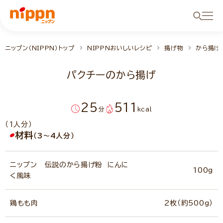
ニップン（NIPPN）トップ
NIPPNおいしいレシピ
揚げ物
から揚げ
パクチーのから揚げ
25
511
分
kcal
（1人分）
材料
（3～4人分）
ニップン 伝説のから揚げ粉 にんに
100g
く風味
鶏もも肉
2枚（約500g）