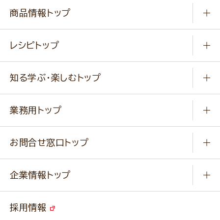
商品情報トップ
常温食品
レシピトップ
冷凍食品
商品から選ぶ
健康食品・他
知る学ぶ・楽しむトップ
料理から選ぶ
商品ブランド
知る学ぶ
作り方動画
新商品・リニューアル商品
業務用トップ
楽しむ
基本のレシピ
通販サイト一覧
商品カテゴリ
ふっくらパンをつくりましょう
みなさまのレシピはこちら
お問合せ窓口トップ
パンフレット一覧
小麦を育てよう
Q & A
ニップンの
アマニ 業務用サイト
キャンペーン
企業情報トップ
よくあるご質問
ソイルプロブランドサイト
ご挨拶
改善事例
ベジカフェブランドサイト
採用情報
会社概要
家庭用商品のお問合せ