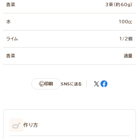
香菜
3束（約60g）
水
100㏄
ライム
1/2個
香菜
適量
印刷
SNSに送る
作り方