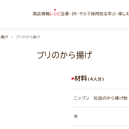
商品情報
レシピ
企業・IR・サステ
採用
知る学ぶ・楽し
ら揚げ
ブリのから揚げ
ブリのから揚げ
材料
(4人分)
ニップン 伝説のから揚げ粉
水