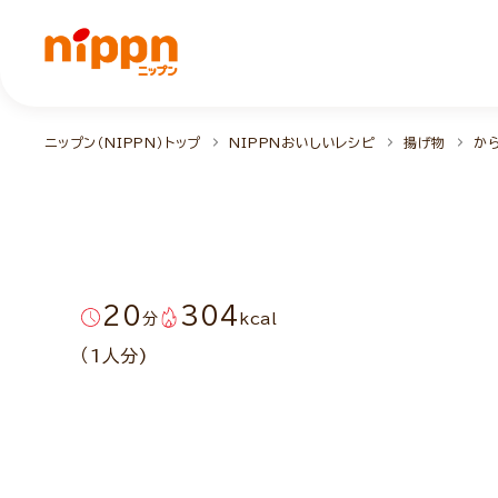
ニップン（NIPPN）トップ
NIPPNおいしいレシピ
揚げ物
か
20
304
分
kcal
（1人分)