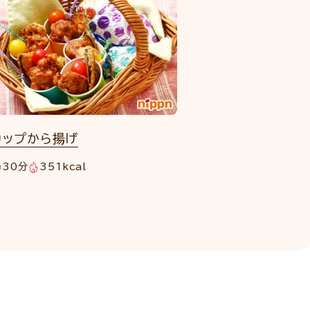
カップから揚げ
30分
351kcal