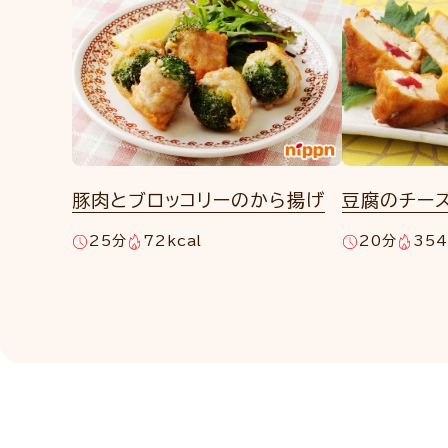
豚肉とブロッコリーのから揚げ
豆腐のチー
25分
72kcal
20分
354