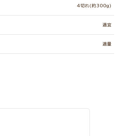
4切れ(約300g)
適宜
適量