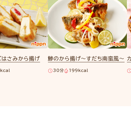
ズはさみから揚げ
鯵のから揚げ～すだち南蛮風～
kcal
30分
199kcal