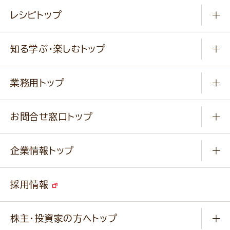
常温食品
レシピトップ
冷凍食品
商品から選ぶ
健康食品・他
知る学ぶ・楽しむトップ
料理から選ぶ
商品ブランド
知る学ぶ
作り方動画
新商品・リニューアル商品
業務用トップ
楽しむ
基本のレシピ
通販サイト一覧
商品カテゴリ
ふっくらパンをつくりましょう
みなさまのレシピはこちら
お問合せ窓口トップ
パンフレット一覧
小麦を育てよう
Q & A
ニップンの
アマニ 業務用サイト
キャンペーン
企業情報トップ
よくあるご質問
ソイルプロブランドサイト
ご挨拶
改善事例
ベジカフェブランドサイト
採用情報
会社概要
家庭用商品のお問合せ
事業紹介
業務用商品のお問合せ
株主・投資家の方へトップ