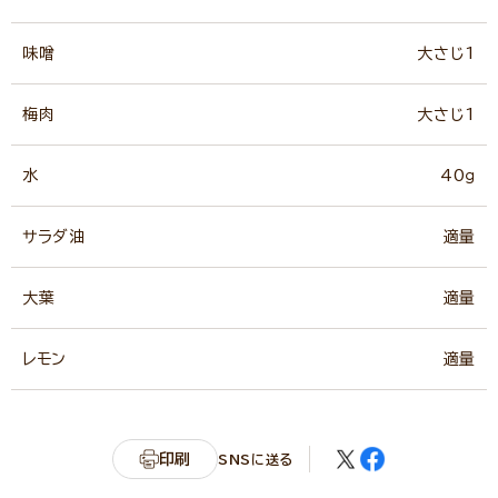
味噌
大さじ1
梅肉
大さじ1
水
40ｇ
サラダ油
適量
大葉
適量
レモン
適量
印刷
SNSに送る