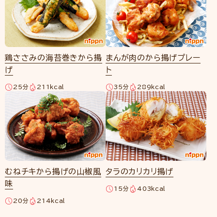
鶏ささみの海苔巻きから揚
まんが肉のから揚げプレー
げ
ト
25分
211kcal
35分
289kcal
むねチキから揚げの山椒風
タラのカリカリ揚げ
味
15分
403kcal
20分
214kcal