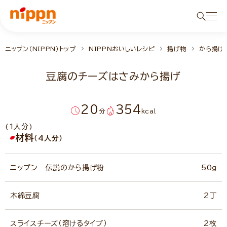
ニップン（NIPPN）トップ
NIPPNおいしいレシピ
揚げ物
から揚げ
豆腐のチーズはさみから揚げ
20
354
分
kcal
(1人分)
材料
（4人分）
ニップン 伝説のから揚げ粉
50ｇ
木綿豆腐
2丁
スライスチーズ（溶けるタイプ）
2枚