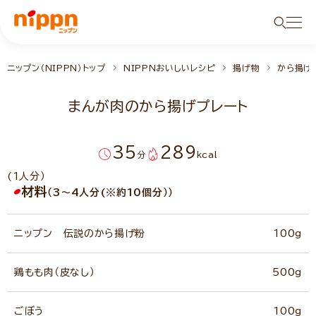
ニップン（NIPPN）トップ
NIPPNおいしいレシピ
揚げ物
から揚げ
まんが肉のから揚げプレート
35
289
分
kcal
(1人分）
材料
（3～4人分(※約10個分））
ニップン 伝説のから揚げ粉
100g
鶏もも肉（皮なし）
500g
ごぼう
100g