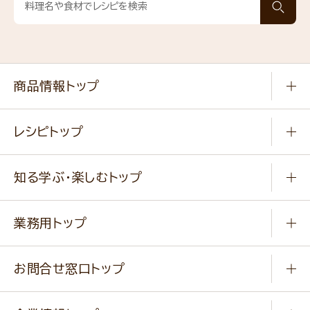
商品情報トップ
常温食品
レシピトップ
冷凍食品
商品から選ぶ
健康食品・他
知る学ぶ・楽しむトップ
料理から選ぶ
商品ブランド
知る学ぶ
作り方動画
新商品・リニューアル商品
業務用トップ
楽しむ
基本のレシピ
通販サイト一覧
商品カテゴリ
ふっくらパンをつくりましょう
みなさまのレシピはこちら
お問合せ窓口トップ
パンフレット一覧
小麦を育てよう
Q & A
ニップンの
アマニ 業務用サイト