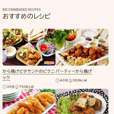
RECOMMENDED RECIPES
おすすめのレシピ
から揚げピタサンドのピクニ
パーティーから揚げ
ック
40分
380kcal
35分
768kcal