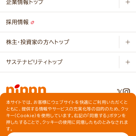
キャンペーン
企業情報トップ
よくあるご質問
ソイルプロブランドサイト
ご挨拶
改善事例
ベジカフェブランドサイト
採用情報
会社概要
家庭用商品のお問合せ
事業紹介
業務用商品のお問合せ
株主・投資家の方へトップ
会社紹介ムービー
IRニュース
経営理念・経営方針・
行動規範・行動指針
サステナビリティトップ
わかる！ニップン
ニップンの歴史
ニップンのサステナビリティ
財務ハイライト
主要関係会社/海外現地法人
基本方針
IR情報
事業場・工場一覧
環境
IRライブラリ
本サイトでは、お客様にウェブサイトを快適にご利用いただくと
プライバシーポリシー
ともに、提供する情報やサービスの充実化等の目的のため、クッ
社会
株主総会・株式関連情報／社債・格付情報
クッキーポリシー
キー（Cookie）を使用しています。右記の「同意する」ボタンを
動作環境について
食育への取り組み
よくいただくご質問
押したすることで、クッキーの使用に同意したものとみなされま
ソーシャルメディアガイドライン
す。
サイトマップ