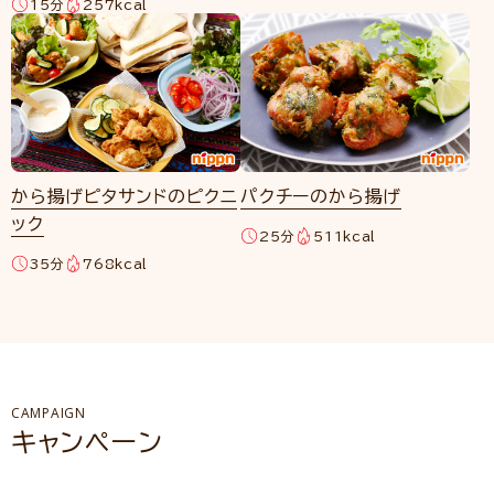
15分
257kcal
から揚げピタサンドのピクニ
パクチーのから揚げ
ック
25分
511kcal
35分
768kcal
CAMPAIGN
キャンペーン