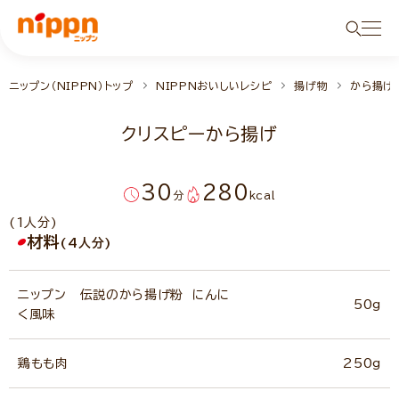
ニップン（NIPPN）トップ
NIPPNおいしいレシピ
揚げ物
から揚げ
クリスピーから揚げ
30
280
分
kcal
(1人分)
材料
(4人分)
ニップン 伝説のから揚げ粉 にんに
50g
く風味
鶏もも肉
250g