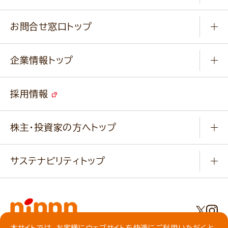
楽しむ
基本のレシピ
通販サイト一覧
商品カテゴリ
ふっくらパンをつくりましょう
みなさまのレシピはこちら
お問合せ窓口トップ
パンフレット一覧
小麦を育てよう
Q & A
ニップンの
アマニ 業務用サイト
キャンペーン
企業情報トップ
よくあるご質問
ソイルプロブランドサイト
ご挨拶
改善事例
ベジカフェブランドサイト
採用情報
会社概要
家庭用商品のお問合せ
事業紹介
業務用商品のお問合せ
株主・投資家の方へトップ
会社紹介ムービー
IRニュース
経営理念・経営方針・
行動規範・行動指針
サステナビリティトップ
わかる！ニップン
ニップンの歴史
ニップンのサステナビリティ
財務ハイライト
主要関係会社/海外現地法人
基本方針
IR情報
事業場・工場一覧
環境
IRライブラリ