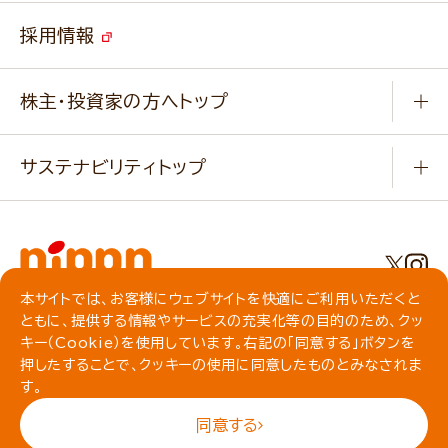
ご挨拶
改善事例
ベジカフェブランドサイト
採用情報
会社概要
家庭用商品のお問合せ
事業紹介
業務用商品のお問合せ
株主・投資家の方へトップ
会社紹介ムービー
IRニュース
経営理念・経営方針・
行動規範・行動指針
サステナビリティトップ
わかる！ニップン
ニップンの歴史
ニップンのサステナビリティ
財務ハイライト
主要関係会社/海外現地法人
基本方針
IR情報
事業場・工場一覧
環境
IRライブラリ
本サイトでは、お客様にウェブサイトを快適にご利用いただくと
プライバシーポリシー
ともに、提供する情報やサービスの充実化等の目的のため、クッ
社会
株主総会・株式関連情報／社債・格付情報
クッキーポリシー
キー（Cookie）を使用しています。右記の「同意する」ボタンを
動作環境について
食育への取り組み
よくいただくご質問
押したすることで、クッキーの使用に同意したものとみなされま
ソーシャルメディアガイドライン
す。
サイトマップ
同意する
© NIPPN CORPORATION All rights reserved.