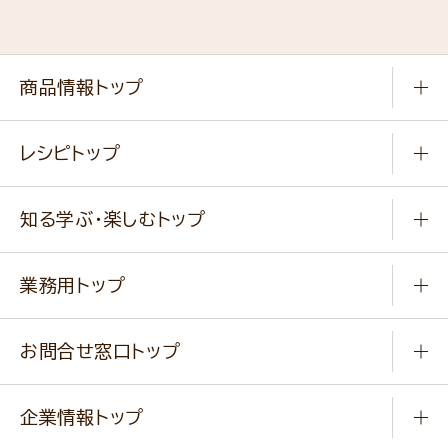
商品情報トップ
常温食品
レシピトップ
冷凍食品
商品から選ぶ
健康食品・他
知る学ぶ・楽しむトップ
料理から選ぶ
商品ブランド
知る学ぶ
作り方動画
新商品・リニューアル商品
業務用トップ
楽しむ
基本のレシピ
通販サイト一覧
商品カテゴリ
ふっくらパンをつくりましょう
みなさまのレシピはこちら
お問合せ窓口トップ
パンフレット一覧
小麦を育てよう
Q & A
ニップンの
アマニ 業務用サイト
キャンペーン
企業情報トップ
よくあるご質問
ソイルプロブランドサイト