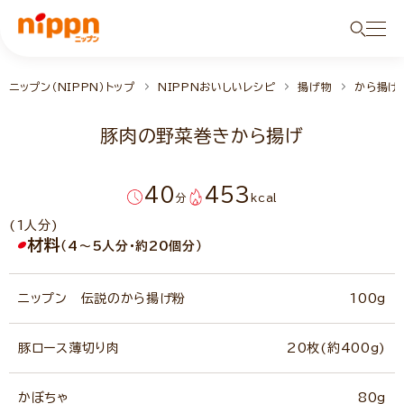
ニップン（NIPPN）トップ
NIPPNおいしいレシピ
揚げ物
から揚げ
豚肉の野菜巻きから揚げ
40
453
分
kcal
(1人分)
材料
（4～5人分・約20個分）
ニップン 伝説のから揚げ粉
100g
豚ロース薄切り肉
20枚(約400g)
かぼちゃ
80g