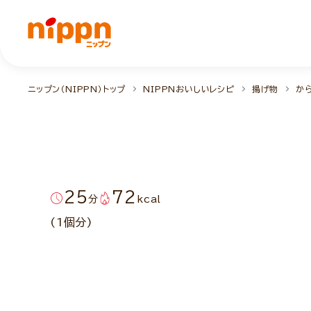
ニップン（NIPPN）トップ
NIPPNおいしいレシピ
揚げ物
か
25
72
分
kcal
(1個分)