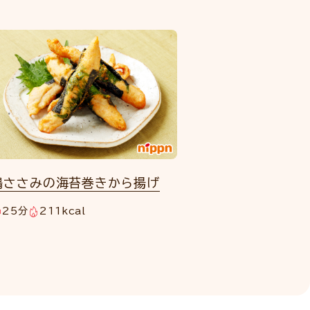
鶏ささみの海苔巻きから揚げ
25分
211kcal