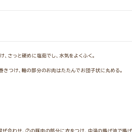
け、さっと硬めに塩茹でし、水気をよくふく。
を巻きつけ、軸の部分のお肉はたたんでお団子状に丸める。
混ぜ合わせ、②の豚肉の部分に衣をつけ、中温の揚げ油で揚げ