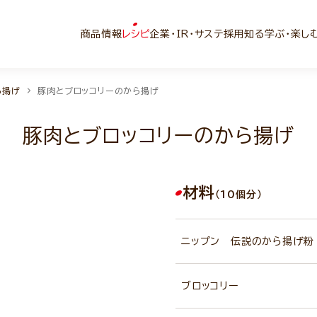
商品情報
レシピ
企業・IR・サステ
採用
知る学ぶ・楽し
ら揚げ
豚肉とブロッコリーのから揚げ
豚肉とブロッコリーのから揚げ
材料
（10個分）
ニップン 伝説のから揚げ粉
ブロッコリー