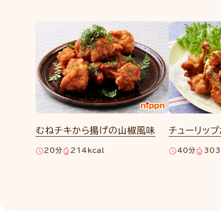
むねチキから揚げの山椒風味
チューリッ
20分
214kcal
40分
303