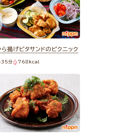
から揚げピタサンドのピクニック
35分
768kcal