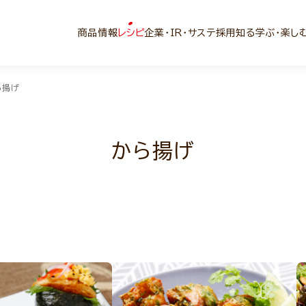
商品情報
レシピ
企業・IR・サステ
採用
知る学ぶ・楽し
ら揚げ
から揚げ