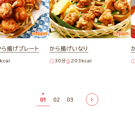
から揚げプレート
から揚げいなり
kcal
30分
203kcal
01
02
03