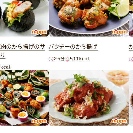
豚肉のから揚げのサ
パクチーのから揚げ
ぎり
25分
511kcal
kcal