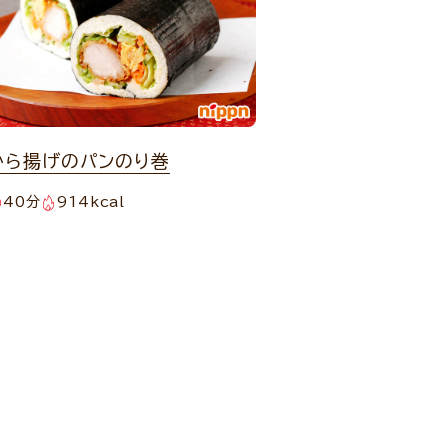
から揚げのパンのり巻
40分
914kcal