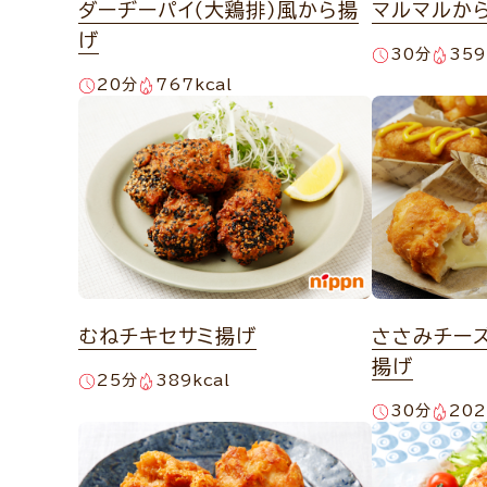
ダーヂーパイ（大鶏排）風から揚
マルマルか
げ
30分
359
20分
767kcal
むねチキセサミ揚げ
ささみチー
揚げ
25分
389kcal
30分
202