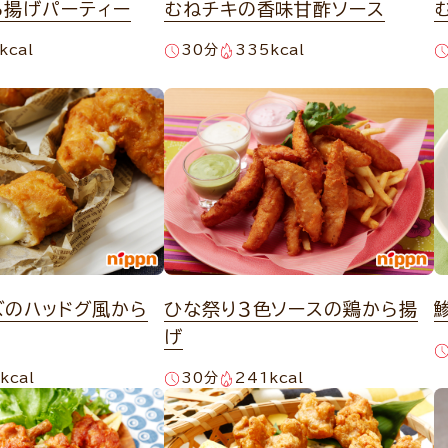
ら揚げパーティー
むねチキの香味甘酢ソース
kcal
30分
335kcal
ズのハッドグ風から
ひな祭り３色ソースの鶏から揚
げ
kcal
30分
241kcal