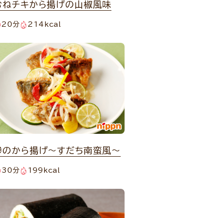
むねチキから揚げの山椒風味
20分
214kcal
鯵のから揚げ～すだち南蛮風～
30分
199kcal