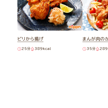
ピリから揚げ
まんが肉の
25分
389kcal
35分
289