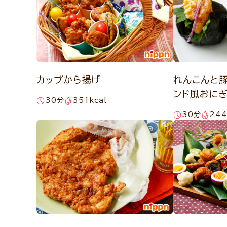
カップから揚げ
れんこんと
ンド風おに
30分
351kcal
30分
244