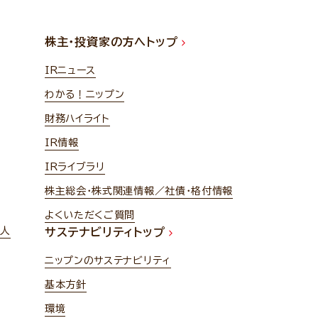
株主・投資家の方へトップ
IRニュース
わかる！ニップン
財務ハイライト
IR情報
IRライブラリ
株主総会・株式関連情報／社債・格付情報
よくいただくご質問
法人
サステナビリティトップ
ニップンのサステナビリティ
基本方針
環境