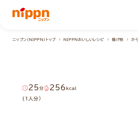
ニップン（NIPPN）トップ
NIPPNおいしいレシピ
揚げ物
か
25
256
分
kcal
(1人分）