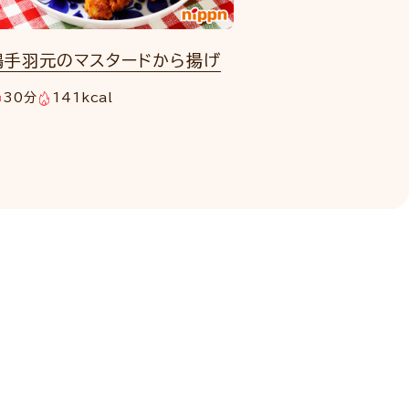
鶏手羽元のマスタードから揚げ
30分
141kcal