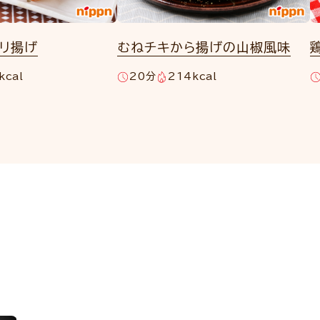
カリ揚げ
むねチキから揚げの山椒風味
kcal
20分
214kcal