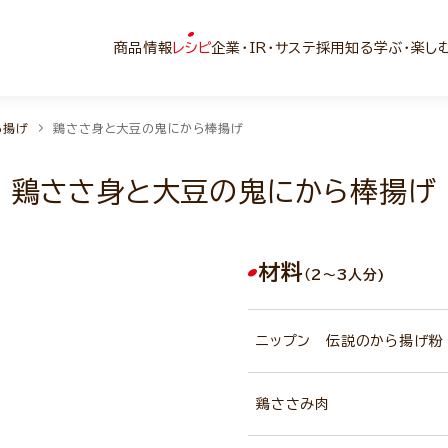
商品情報
レシピ
企業・IR・サステ
採用
知る学ぶ・楽し
ら揚げ
鶏ささ身と大豆の鬼にから棒揚げ
鶏ささ身と大豆の鬼にから棒揚げ
材料
（2～3人分)
ニップン 伝説のから揚げ粉
鶏ささみ肉