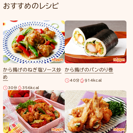
おすすめのレシピ
から揚げのねぎ塩ソース炒
から揚げのパンのり巻
め
40分
914kcal
30分
356kcal