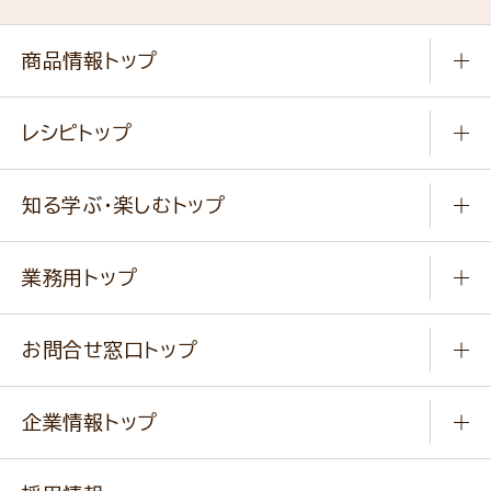
商品情報トップ
常温食品
レシピトップ
冷凍食品
商品から選ぶ
健康食品・他
知る学ぶ・楽しむトップ
料理から選ぶ
商品ブランド
知る学ぶ
作り方動画
新商品・リニューアル商品
業務用トップ
楽しむ
基本のレシピ
通販サイト一覧
商品カテゴリ
ふっくらパンをつくりましょう
みなさまのレシピはこちら
お問合せ窓口トップ
パンフレット一覧
小麦を育てよう
Q & A
ニップンの
アマニ 業務用サイト
キャンペーン
企業情報トップ
よくあるご質問
ソイルプロブランドサイト
ご挨拶
改善事例
ベジカフェブランドサイト