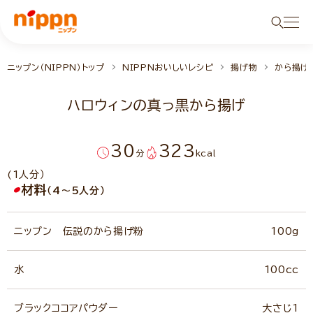
ニップン（NIPPN）トップ
NIPPNおいしいレシピ
揚げ物
から揚げ
ハロウィンの真っ黒から揚げ
30
323
分
kcal
(1人分）
材料
（4～5人分）
ニップン 伝説のから揚げ粉
100g
水
100cc
ブラックココアパウダー
大さじ1