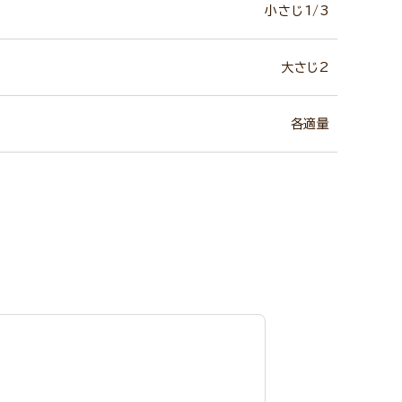
小さじ1/3
大さじ2
各適量