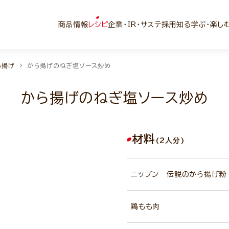
商品情報
レシピ
企業・IR・サステ
採用
知る学ぶ・楽し
ら揚げ
から揚げのねぎ塩ソース炒め
から揚げのねぎ塩ソース炒め
材料
(2人分)
ニップン 伝説のから揚げ粉
鶏もも肉