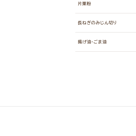
片栗粉
長ねぎのみじん切り
揚げ油・ごま油