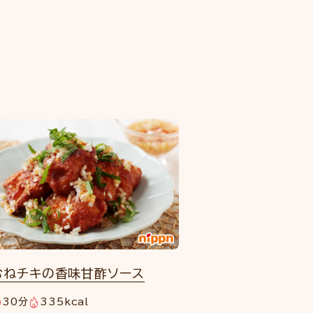
むねチキの香味甘酢ソース
30分
335kcal