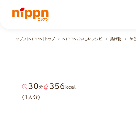
ニップン（NIPPN）トップ
NIPPNおいしいレシピ
揚げ物
か
30
356
分
kcal
(1人分)