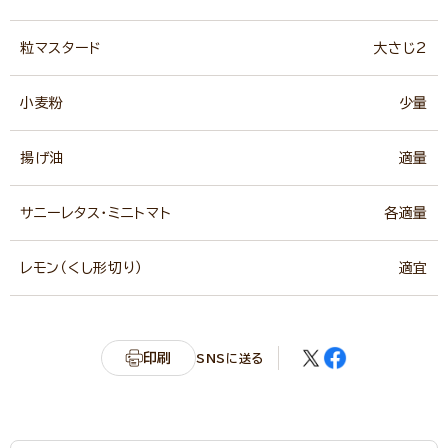
粒マスタード
大さじ2
小麦粉
少量
揚げ油
適量
サニーレタス・ミニトマト
各適量
レモン（くし形切り）
適宜
印刷
SNSに送る