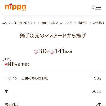
ニップン（NIPPN）トップ
NIPPNおいしいレシピ
揚げ物
から揚げ
鶏手羽元のマスタードから揚げ
30
141
分
kcal
(1本)
材料
(5本分)
ニップン 伝説のから揚げ粉
50g
水
50cc
鶏手羽元
5本