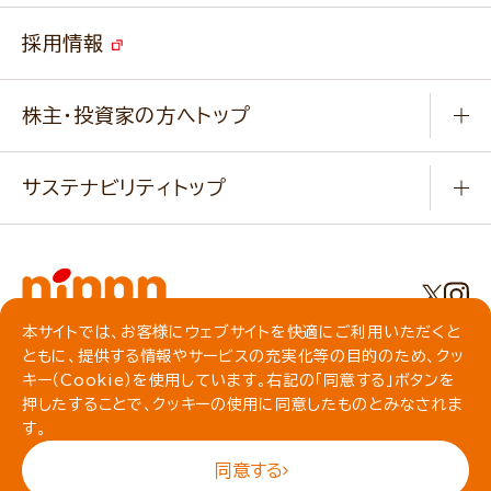
ご挨拶
改善事例
ベジカフェブランドサイト
採用情報
会社概要
家庭用商品のお問合せ
事業紹介
業務用商品のお問合せ
株主・投資家の方へトップ
会社紹介ムービー
IRニュース
経営理念・経営方針・
行動規範・行動指針
サステナビリティトップ
わかる！ニップン
ニップンの歴史
ニップンのサステナビリティ
財務ハイライト
主要関係会社/海外現地法人
基本方針
IR情報
事業場・工場一覧
環境
IRライブラリ
本サイトでは、お客様にウェブサイトを快適にご利用いただくと
プライバシーポリシー
ともに、提供する情報やサービスの充実化等の目的のため、クッ
社会
株主総会・株式関連情報／社債・格付情報
クッキーポリシー
キー（Cookie）を使用しています。右記の「同意する」ボタンを
動作環境について
食育への取り組み
よくいただくご質問
押したすることで、クッキーの使用に同意したものとみなされま
ソーシャルメディアガイドライン
す。
サイトマップ
同意する