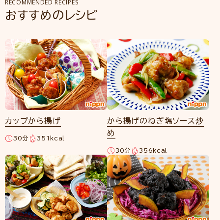
RECOMMENDED RECIPES
おすすめのレシピ
カップから揚げ
から揚げのねぎ塩ソース炒
め
30分
351kcal
30分
356kcal