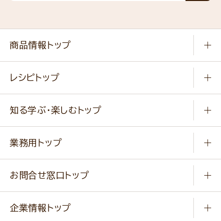
商品情報トップ
常温食品
レシピトップ
冷凍食品
商品から選ぶ
健康食品・他
知る学ぶ・楽しむトップ
料理から選ぶ
商品ブランド
知る学ぶ
作り方動画
新商品・リニューアル商品
業務用トップ
楽しむ
基本のレシピ
通販サイト一覧
商品カテゴリ
ふっくらパンをつくりましょう
みなさまのレシピはこちら
お問合せ窓口トップ
パンフレット一覧
小麦を育てよう
Q & A
ニップンの
アマニ 業務用サイト
キャンペーン
企業情報トップ
よくあるご質問
ソイルプロブランドサイト