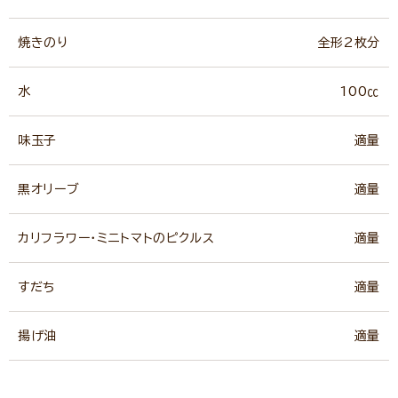
焼きのり
全形2枚分
水
100㏄
味玉子
適量
黒オリーブ
適量
カリフラワー・ミニトマトのピクルス
適量
すだち
適量
揚げ油
適量