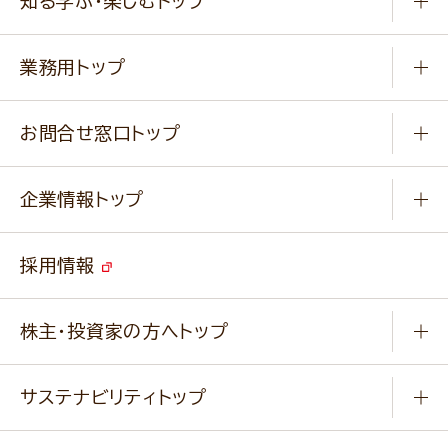
知る学ぶ・楽しむトップ
料理から選ぶ
商品ブランド
知る学ぶ
作り方動画
新商品・リニューアル商品
業務用トップ
楽しむ
基本のレシピ
通販サイト一覧
商品カテゴリ
ふっくらパンをつくりましょう
みなさまのレシピはこちら
お問合せ窓口トップ
パンフレット一覧
小麦を育てよう
Q & A
ニップンの
アマニ 業務用サイト
キャンペーン
企業情報トップ
よくあるご質問
ソイルプロブランドサイト
ご挨拶
改善事例
ベジカフェブランドサイト
採用情報
会社概要
家庭用商品のお問合せ
事業紹介
業務用商品のお問合せ
株主・投資家の方へトップ
会社紹介ムービー
IRニュース
経営理念・経営方針・
行動規範・行動指針
サステナビリティトップ
わかる！ニップン
ニップンの歴史
ニップンのサステナビリティ