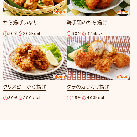
から揚げいなり
鶏手羽のから揚げ
30分
203kcal
30分
375kcal
クリスピーから揚げ
タラのカリカリ揚げ
30分
280kcal
15分
403kcal