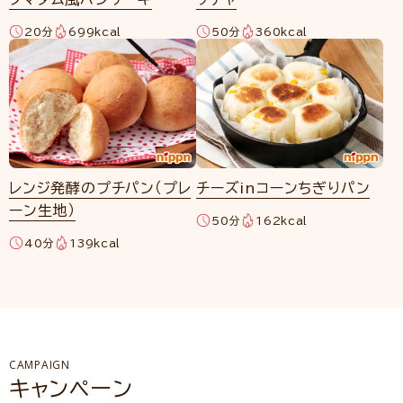
20分
699kcal
50分
360kcal
レンジ発酵のプチパン（プレ
チーズinコーンちぎりパン
ーン生地）
50分
162kcal
40分
139kcal
CAMPAIGN
キャンペーン