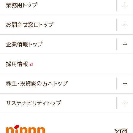
作り方動画
新商品・リニューアル商品
業務用トップ
楽しむ
基本のレシピ
通販サイト一覧
商品カテゴリ
ふっくらパンをつくりましょう
みなさまのレシピはこちら
お問合せ窓口トップ
パンフレット一覧
小麦を育てよう
Q & A
ニップンの
アマニ 業務用サイト
キャンペーン
企業情報トップ
よくあるご質問
ソイルプロブランドサイト
ご挨拶
改善事例
ベジカフェブランドサイト
採用情報
会社概要
家庭用商品のお問合せ
事業紹介
業務用商品のお問合せ
株主・投資家の方へトップ
会社紹介ムービー
IRニュース
経営理念・経営方針・
行動規範・行動指針
サステナビリティトップ
わかる！ニップン
ニップンの歴史
ニップンのサステナビリティ
財務ハイライト
主要関係会社/海外現地法人
基本方針
IR情報