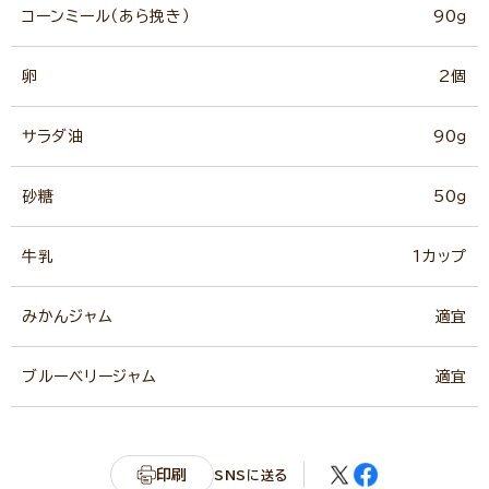
コーンミール（あら挽き）
90ｇ
卵
2個
サラダ油
90ｇ
砂糖
50ｇ
牛乳
1カップ
みかんジャム
適宜
ブルーベリージャム
適宜
印刷
SNSに送る