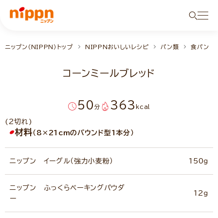
ニップン（NIPPN）トップ
NIPPNおいしいレシピ
パン類
食パン
コーンミールブレッド
50
363
分
kcal
(2切れ)
材料
（8×21cmのパウンド型1本分）
ニップン イーグル（強力小麦粉）
150ｇ
ニップン ふっくらベーキングパウダ
12ｇ
ー