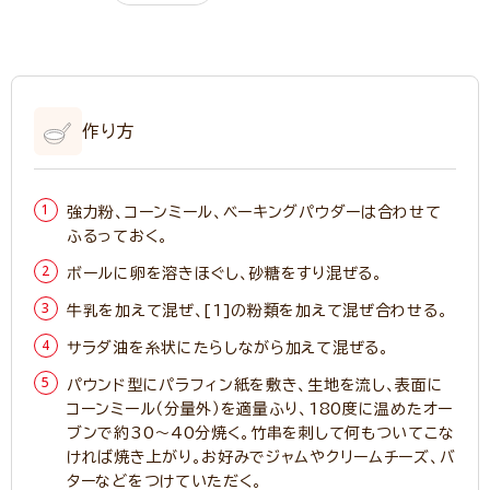
作り方
強力粉、コーンミール、ベーキングパウダーは合わせて
ふるっておく。
ボールに卵を溶きほぐし、砂糖をすり混ぜる。
牛乳を加えて混ぜ、[1]の粉類を加えて混ぜ合わせる。
サラダ油を糸状にたらしながら加えて混ぜる。
パウンド型にパラフィン紙を敷き、生地を流し、表面に
コーンミール（分量外）を適量ふり、180度に温めたオー
ブンで約30～40分焼く。竹串を刺して何もついてこな
ければ焼き上がり。お好みでジャムやクリームチーズ、バ
ターなどをつけていただく。