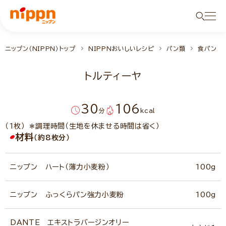
ニップン（NIPPN）トップ
NIPPNおいしいレシピ
パン類
食パン
トルティーヤ
30
106
分
kcal
（1枚） ＊調理時間（生地を休ませる時間は省く）
材料
（約8枚分）
ニップン ハート（薄力小麦粉）
100g
ニップン ふっくらパン強力小麦粉
100g
DANTE エキストラバージンオリー