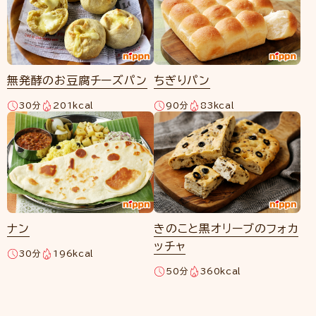
無発酵のお豆腐チーズパン
ちぎりパン
30分
201kcal
90分
83kcal
ナン
きのこと黒オリーブのフォカ
ッチャ
30分
196kcal
50分
360kcal