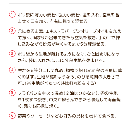
ポリ袋に薄力小麦粉、強力小麦粉、塩を入れ、空気を含
ませて口を絞り、左右に振って混ぜる。
①にぬるま湯、エキストラバージンオリーブオイルを加え
て振り、固まりが出来てきたら空気を抜き、手の平で押
し込みながら粉気が無くなるまで5分程混ぜる。
ポリ袋から生地が離れるようになり、ひと固まりになっ
たら、袋に入れたまま30分程生地を休ませる。
生地を8等分にして丸め、麺棒で約15ｃｍ程の円形に薄
くのばす。生地が縮むようなら、のびる範囲の大きさで
可。（※生地がべたつく時は打ち粉をする）
フライパンを中火で温め（※油はひかない）、④の生地
を１枚ずつ焼き、中央が膨らんできたら裏返して両面焼
く。残りも同様に焼く。
野菜やソーセージなどお好みの具材を巻いて食べる。