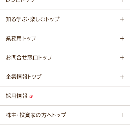
冷凍食品
商品から選ぶ
健康食品・他
知る学ぶ・楽しむトップ
料理から選ぶ
商品ブランド
知る学ぶ
作り方動画
新商品・リニューアル商品
業務用トップ
楽しむ
基本のレシピ
通販サイト一覧
商品カテゴリ
ふっくらパンをつくりましょう
みなさまのレシピはこちら
お問合せ窓口トップ
パンフレット一覧
小麦を育てよう
Q & A
ニップンの
アマニ 業務用サイト
キャンペーン
企業情報トップ
よくあるご質問
ソイルプロブランドサイト
ご挨拶
改善事例
ベジカフェブランドサイト
採用情報
会社概要
家庭用商品のお問合せ
事業紹介
業務用商品のお問合せ
株主・投資家の方へトップ
会社紹介ムービー
IRニュース