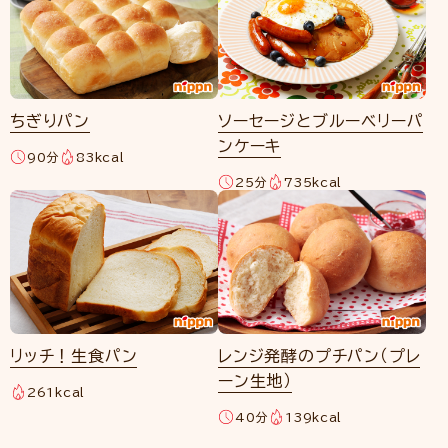
ちぎりパン
ソーセージとブルーベリーパ
ンケーキ
90分
83kcal
25分
735kcal
リッチ！生食パン
レンジ発酵のプチパン（プレ
ーン生地）
261kcal
40分
139kcal