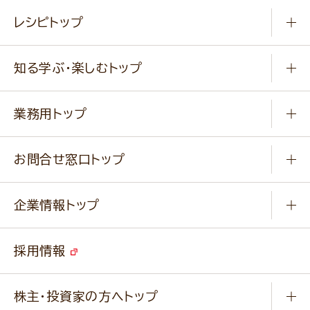
常温食品
レシピトップ
冷凍食品
商品から選ぶ
健康食品・他
知る学ぶ・楽しむトップ
料理から選ぶ
商品ブランド
知る学ぶ
作り方動画
新商品・リニューアル商品
業務用トップ
楽しむ
基本のレシピ
通販サイト一覧
商品カテゴリ
ふっくらパンをつくりましょう
みなさまのレシピはこちら
お問合せ窓口トップ
パンフレット一覧
小麦を育てよう
Q & A
ニップンの
アマニ 業務用サイト
キャンペーン
企業情報トップ
よくあるご質問
ソイルプロブランドサイト
ご挨拶
改善事例
ベジカフェブランドサイト
採用情報
会社概要
家庭用商品のお問合せ
事業紹介
業務用商品のお問合せ
株主・投資家の方へトップ